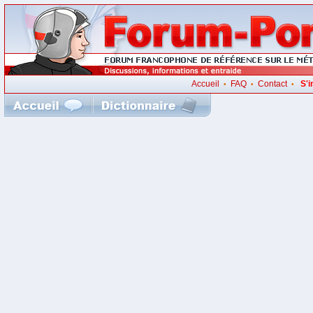
Accueil
FAQ
Contact
S'i
•
•
•