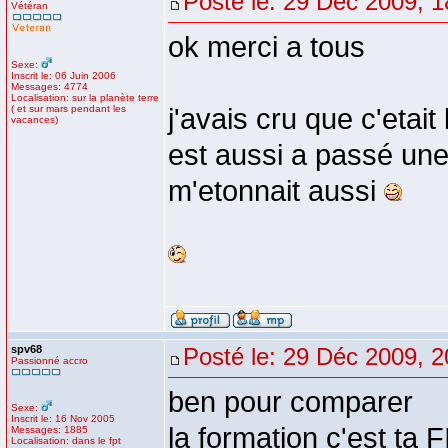
Posté le: 29 Déc 2009, 1
Vétéran
ok merci a tous
Sexe:
Inscrit le: 06 Juin 2006
Messages: 4774
Localisation: sur la planète terre
( et sur mars pendant les
j'avais cru que c'eta
vacances)
est aussi a passé une
m'etonnait aussi
spv68
Posté le: 29 Déc 2009, 2
Passionné accro
ben pour comparer
Sexe:
Inscrit le: 16 Nov 2005
la formation c'est ta F
Messages: 1885
Localisation: dans le fpt