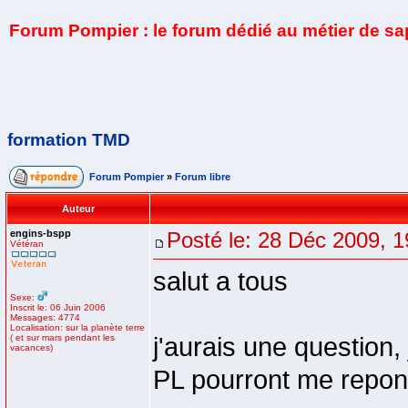
Forum Pompier : le forum dédié au métier de s
formation TMD
Forum Pompier
»
Forum libre
Auteur
engins-bspp
Posté le: 28 Déc 2009, 1
Vétéran
salut a tous
Sexe:
Inscrit le: 06 Juin 2006
Messages: 4774
Localisation: sur la planète terre
( et sur mars pendant les
j'aurais une question,
vacances)
PL pourront me repon