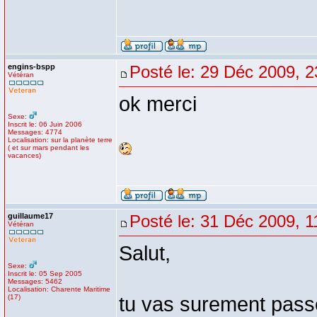
engins-bspp
Posté le: 29 Déc 2009, 2
Vétéran
ok merci
Sexe:
Inscrit le: 06 Juin 2006
Messages: 4774
Localisation: sur la planète terre
( et sur mars pendant les
vacances)
guillaume17
Posté le: 31 Déc 2009, 1
Vétéran
Salut,
Sexe:
Inscrit le: 05 Sep 2005
Messages: 5462
Localisation: Charente Maritime
(17)
tu vas surement passe