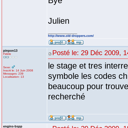
Bye
Julien
_________________
http://www.old-droppers.com/
pinpon13
Posté le: 29 Déc 2009, 1
Fidèle
le stage et tres inter
Sexe:
Inscrit le: 14 Juin 2008
symbole les codes chif
Messages: 239
Localisation: 13
beaucoup pour trouve
recherché
engins-bspp