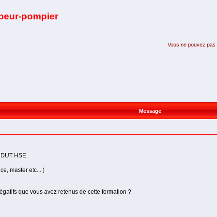
apeur-pompier
Vous ne pouvez pas pa
Message
un DUT HSE.
e, master etc... )
négatifs que vous avez retenus de cette formation ?