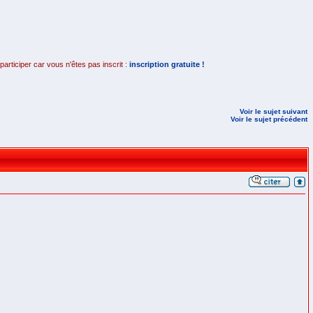
rticiper car vous n'êtes pas inscrit :
inscription gratuite !
Voir le sujet suivant
Voir le sujet précédent