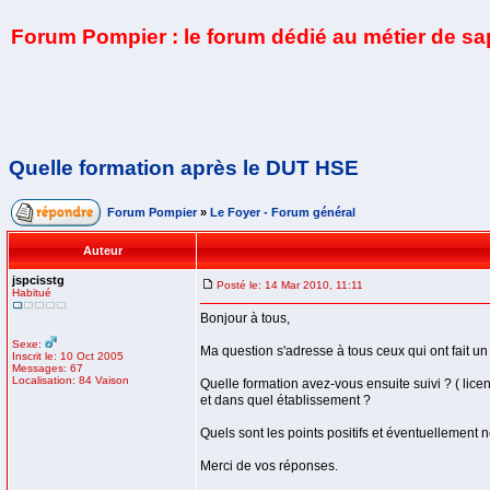
Forum Pompier : le forum dédié au métier de s
Quelle formation après le DUT HSE
Forum Pompier
»
Le Foyer - Forum général
Auteur
jspcisstg
Posté le: 14 Mar 2010, 11:11
Habitué
Bonjour à tous,
Sexe:
Ma question s'adresse à tous ceux qui ont fait 
Inscrit le: 10 Oct 2005
Messages: 67
Localisation: 84 Vaison
Quelle formation avez-vous ensuite suivi ? ( licenc
et dans quel établissement ?
Quels sont les points positifs et éventuellement 
Merci de vos réponses.