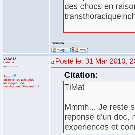
des chocs en raiso
transthoraciqueinc
_________________
Carabinix
VSAV 18
Posté le: 31 Mar 2010, 2
Habitué
Citation:
Sexe:
Inscrit le: 10 Déc 2007
Messages: 156
TiMat
Localisation: N'importe où
Mmmh... Je reste sc
reponse d'un doc, 
experiences et con