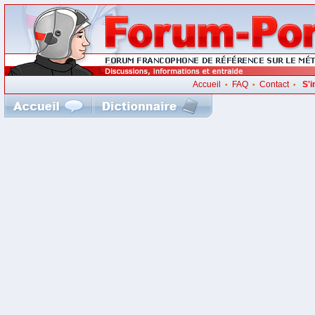
Accueil
FAQ
Contact
S'i
•
•
•