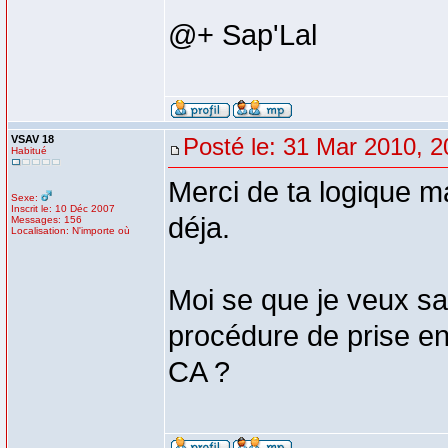
@+ Sap'Lal
VSAV 18
Posté le: 31 Mar 2010, 2
Habitué
Merci de ta logique ma
Sexe:
Inscrit le: 10 Déc 2007
déja.
Messages: 156
Localisation: N'importe où
Moi se que je veux sav
procédure de prise en 
CA ?