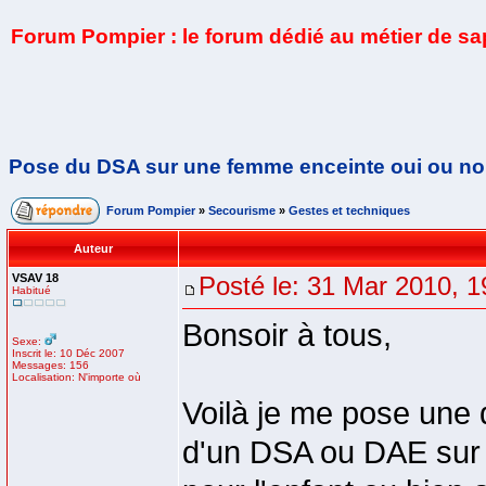
Forum Pompier : le forum dédié au métier de s
Pose du DSA sur une femme enceinte oui ou no
Forum Pompier
»
Secourisme
»
Gestes et techniques
Auteur
VSAV 18
Posté le: 31 Mar 2010, 1
Habitué
Bonsoir à tous,
Sexe:
Inscrit le: 10 Déc 2007
Messages: 156
Localisation: N'importe où
Voilà je me pose une 
d'un DSA ou DAE sur 