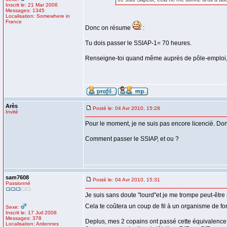
Inscrit le: 21 Mar 2006
Messages: 1345
Localisation: Somewhere in
France
Donc on résume
:
Tu dois passer le SSIAP-1= 70 heures.
Renseigne-toi quand même auprès de pôle-emploi, i
Arès
Posté le: 04 Avr 2010, 15:28
Invité
Pour le moment, je ne suis pas encore licenciè. Don
Comment passer le SSIAP, et ou ?
sam7608
Posté le: 04 Avr 2010, 15:31
Passionné
Je suis sans doute "lourd"et je me trompe peut-êtr
Cela te coûtera un coup de fil à un organisme de fo
Sexe:
Inscrit le: 17 Juil 2008
Messages: 378
Deplus, mes 2 copains ont passé cette équivalence
Localisation: Ardennes