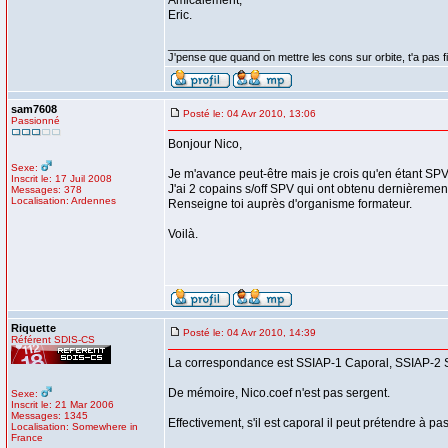
Amicalement,
Eric.
_________________
J'pense que quand on mettre les cons sur orbite, t'a pas fin
sam7608
Posté le: 04 Avr 2010, 13:06
Passionné
Bonjour Nico,
Sexe:
Je m'avance peut-être mais je crois qu'en étant SP
Inscrit le: 17 Juil 2008
J'ai 2 copains s/off SPV qui ont obtenu dernièrement 
Messages: 378
Localisation: Ardennes
Renseigne toi auprès d'organisme formateur.
Voilà.
Riquette
Posté le: 04 Avr 2010, 14:39
Référent SDIS-CS
La correspondance est SSIAP-1 Caporal, SSIAP-2 S
De mémoire, Nico.coef n'est pas sergent.
Sexe:
Inscrit le: 21 Mar 2006
Messages: 1345
Effectivement, s'il est caporal il peut prétendre à 
Localisation: Somewhere in
France