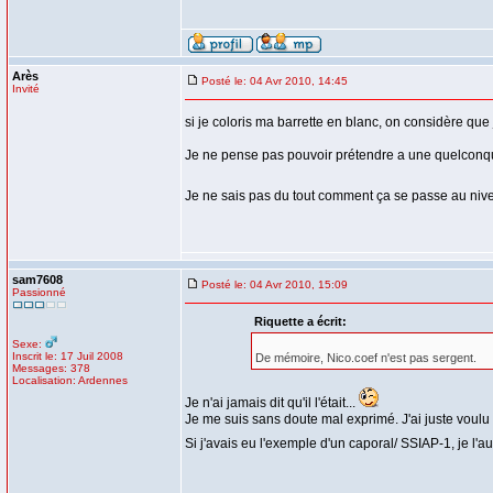
Arès
Posté le: 04 Avr 2010, 14:45
Invité
si je coloris ma barrette en blanc, on considère que
Je ne pense pas pouvoir prétendre a une quelcon
Je ne sais pas du tout comment ça se passe au nive
sam7608
Posté le: 04 Avr 2010, 15:09
Passionné
Riquette a écrit:
Sexe:
Inscrit le: 17 Juil 2008
De mémoire, Nico.coef n'est pas sergent.
Messages: 378
Localisation: Ardennes
Je n'ai jamais dit qu'il l'était...
Je me suis sans doute mal exprimé. J'ai juste voul
Si j'avais eu l'exemple d'un caporal/ SSIAP-1, je l'au