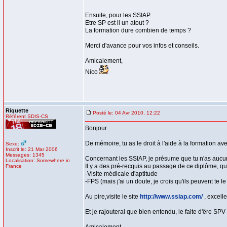
Ensuite, pour les SSIAP.
Etre SP est il un atout ?
La formation dure combien de temps ?
Merci d'avance pour vos infos et conseils.
Amicalement,
Nico
Riquette
Posté le: 04 Avr 2010, 12:22
Référent SDIS-CS
Bonjour.
De mémoire, tu as le droit à l'aide à la formation av
Sexe:
Inscrit le: 21 Mar 2006
Messages: 1345
Concernant les SSIAP, je présume que tu n'as aucun 
Localisation: Somewhere in
Il y a des pré-recquis au passage de ce diplôme, qui 
France
-Visite médicale d'aptitude
-FPS (mais j'ai un doute, je crois qu'ils peuvent te l
Au pire,visite le site
http://www.ssiap.com/
, excelle
Et je rajouterai que bien entendu, le faite d'êre SPV