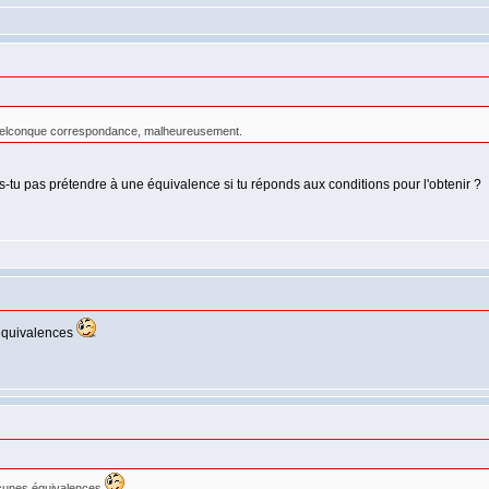
uelconque correspondance, malheureusement.
s-tu pas prétendre à une équivalence si tu réponds aux conditions pour l'obtenir ?
 équivalences
ucunes équivalences