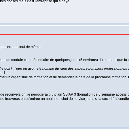
utres choses mais c'est l'entreprise qui a payé.
ques erreurs tout de même.
ivant un module complémentaire de quelques jours (5 environs) du moment que tu es 
ie doit [...] être ou avoir été homme du rang des sapeurs-pompiers professionnels ou vo
re 1
tacter un organisme de formation et de demander la date de la prochaine formation.
de reconversion, je négocierai plutôt un SSIAP 3 (formation de 6 semaine accessib
trouveras pas d'entrée un boulot de chef de service, mais si la sécurité incendie t