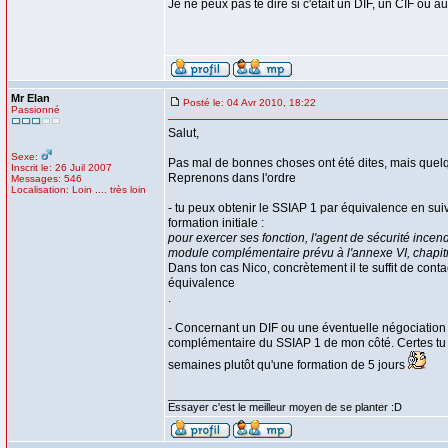
Je ne peux pas te dire si c'était un DIF, un CIF ou a
Mr Elan
Posté le: 04 Avr 2010, 18:22
Passionné
Salut,
Sexe:
Pas mal de bonnes choses ont été dites, mais quel
Inscrit le: 26 Juil 2007
Reprenons dans l'ordre
Messages: 546
Localisation: Loin .... très loin
- tu peux obtenir le SSIAP 1 par équivalence en su
formation initiale :
pour exercer ses fonction, l'agent de sécurité incend
module complémentaire prévu à l'annexe VI, chapit
Dans ton cas Nico, concrètement il te suffit de con
équivalence
.
- Concernant un DIF ou une éventuelle négociation 
complémentaire du SSIAP 1 de mon côté. Certes tu ne 
semaines plutôt qu'une formation de 5 jours
_________________
Essayer c'est le meilleur moyen de se planter :D