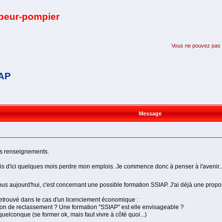
apeur-pompier
Vous ne pouvez pas pa
IAP
Message
es renseignements.
ais d'ici quelques mois perdre mon emplois. Je commence donc à penser à l'avenir..
vous aujourd'hui, c'est concernant une possible formation SSIAP. J'ai déjà une prop
retrouvé dans le cas d'un licenciement économique :
tion de reclassement ? Une formation "SSIAP" est elle envisageable ?
 quelconque (se former ok, mais faut vivre à côté quoi...)