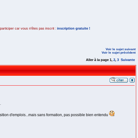
rticiper car vous n'êtes pas inscrit :
inscription gratuite !
Voir le sujet suivant
Voir le sujet précédent
Aller à la page
1
,
2
,
3
Suivante
.
osition d'emplois...mais sans formation, pas possible bien entendu