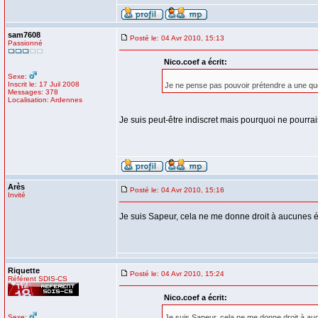
sam7608
Posté le: 04 Avr 2010, 15:13
Passionné
Nico.coef a écrit:
Sexe:
Inscrit le: 17 Juil 2008
Je ne pense pas pouvoir prétendre a une q
Messages: 378
Localisation: Ardennes
Je suis peut-être indiscret mais pourquoi ne pourrai
Arès
Posté le: 04 Avr 2010, 15:16
Invité
Je suis Sapeur, cela ne me donne droit à aucunes
Riquette
Posté le: 04 Avr 2010, 15:24
Référent SDIS-CS
Nico.coef a écrit:
Sexe:
Je suis Sapeur, cela ne me donne droit à a