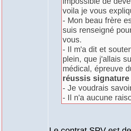
impossible de deven
voila je vous expliq
- Mon beau frère es
suis renseigné pour
vous.
- Il m'a dit et sou
plein, que j'allais 
médical, épreuve du
réussis signature
- Je voudrais savo
- Il n'a aucune rai
Le contrat SPV est de