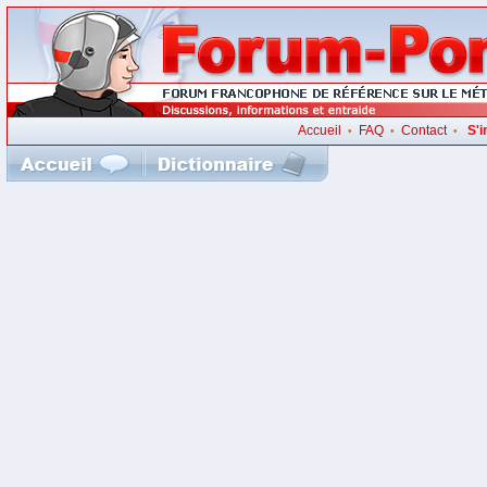
Accueil
FAQ
Contact
S'i
•
•
•