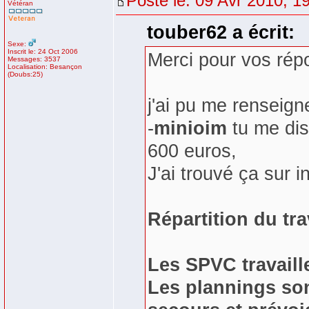
Posté le: 09 Avr 2010, 1
Vétéran
touber62 a écrit:
Sexe:
Inscrit le: 24 Oct 2006
Merci pour vos rép
Messages: 3537
Localisation: Besançon
(Doubs:25)
j'ai pu me renseign
-
minioim
tu me dis
600 euros,
J'ai trouvé ça sur i
Répartition du tra
Les SPVC travaill
Les plannings son