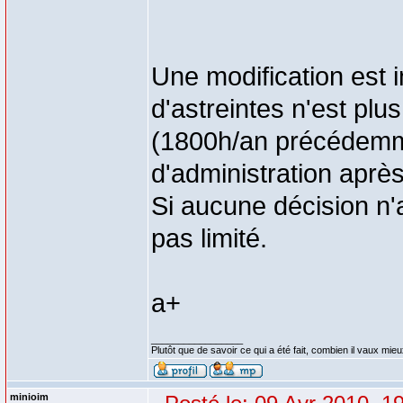
Une modification est 
d'astreintes n'est plu
(1800h/an précédemme
d'administration apr
Si aucune décision n'a
pas limité.
a+
_________________
Plutôt que de savoir ce qui a été fait, combien il vaux mieux
minioim