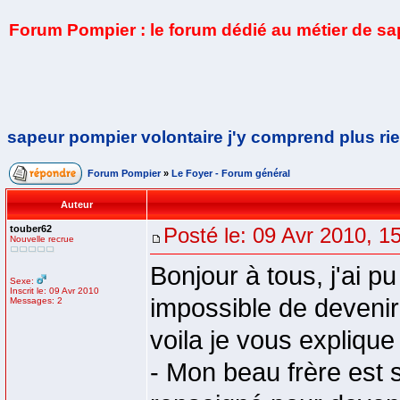
Forum Pompier : le forum dédié au métier de s
sapeur pompier volontaire j'y comprend plus rie
Forum Pompier
»
Le Foyer - Forum général
Auteur
touber62
Posté le: 09 Avr 2010, 1
Nouvelle recrue
Bonjour à tous, j'ai p
Sexe:
Inscrit le: 09 Avr 2010
impossible de devenir
Messages: 2
voila je vous explique 
- Mon beau frère est s