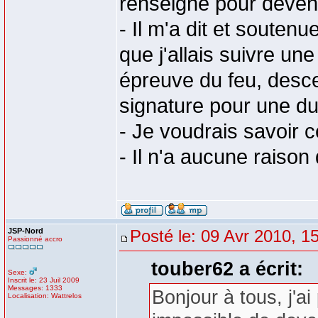
renseigné pour devenir
- Il m'a dit et souten
que j'allais suivre un
épreuve du feu, descent
signature pour une d
- Je voudrais savoir 
- Il n'a aucune raison
JSP-Nord
Posté le: 09 Avr 2010, 1
Passionné accro
touber62 a écrit:
Sexe:
Inscrit le: 23 Juil 2009
Messages: 1333
Bonjour à tous, j'ai
Localisation: Wattrelos