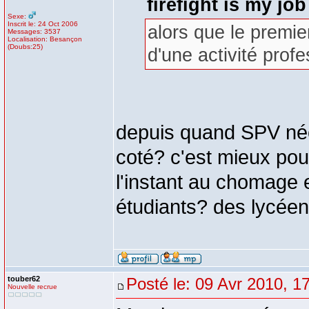
firefight is my job 
Sexe:
Inscrit le: 24 Oct 2006
alors que le premie
Messages: 3537
Localisation: Besançon
(Doubs:25)
d'une activité profe
depuis quand SPV néce
coté? c'est mieux pour
l'instant au chomage
étudiants? des lycée
touber62
Posté le: 09 Avr 2010, 1
Nouvelle recrue