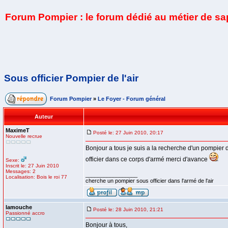
Forum Pompier : le forum dédié au métier de s
Sous officier Pompier de l'air
Forum Pompier
»
Le Foyer - Forum général
Auteur
MaximeT
Posté le: 27 Juin 2010, 20:17
Nouvelle recrue
Bonjour a tous je suis a la recherche d'un pompier de
officier dans ce corps d'armé merci d'avance
Sexe:
Inscrit le: 27 Juin 2010
Messages: 2
_________________
Localisation: Bois le roi 77
cherche un pompier sous officier dans l'armé de l'air
lamouche
Posté le: 28 Juin 2010, 21:21
Passionné accro
Bonjour à tous,