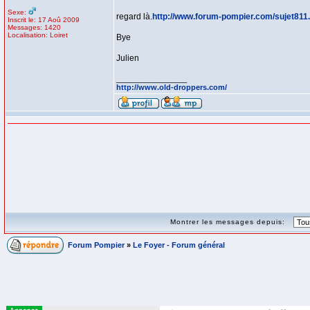
Sexe:
regard là.
http://www.forum-pompier.com/sujet811
Inscrit le: 17 Aoû 2009
Messages: 1420
Localisation: Loiret
Bye
Julien
_________________
http://www.old-droppers.com/
Montrer les messages depuis:
Forum Pompier
»
Le Foyer - Forum général