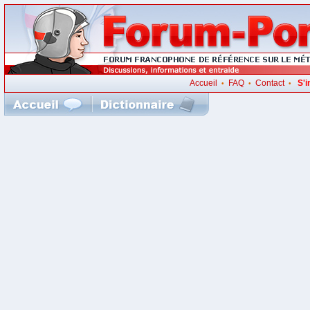
Accueil
FAQ
Contact
S'i
•
•
•