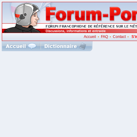
Accueil
FAQ
Contact
S'i
•
•
•