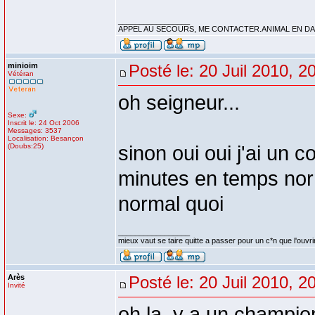
_________________
APPEL AU SECOURS, ME CONTACTER.ANIMAL EN DAN
minioim
Posté le: 20 Juil 2010, 2
Vétéran
oh seigneur...
Sexe:
Inscrit le: 24 Oct 2006
Messages: 3537
Localisation: Besançon
(Doubs:25)
sinon oui oui j'ai un c
minutes en temps norma
normal quoi
_________________
mieux vaut se taire quitte a passer pour un c*n que l'ouvri
Arès
Posté le: 20 Juil 2010, 2
Invité
oh la, y a un champi