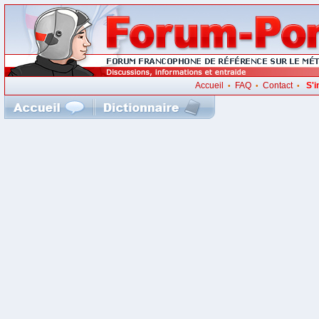
Accueil
FAQ
Contact
S'i
•
•
•