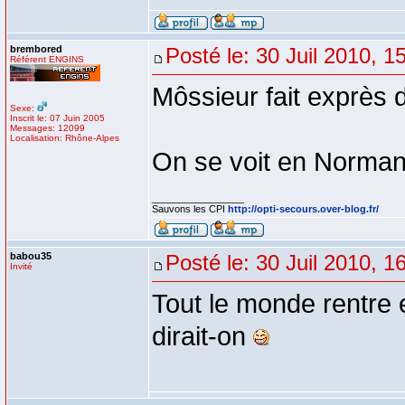
brembored
Posté le: 30 Juil 2010, 1
Référent ENGINS
Môssieur fait exprès d
Sexe:
Inscrit le: 07 Juin 2005
Messages: 12099
Localisation: Rhône-Alpes
On se voit en Norman
_________________
Sauvons les CPI
http://opti-secours.over-blog.fr/
babou35
Posté le: 30 Juil 2010, 1
Invité
Tout le monde rentre
dirait-on