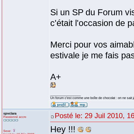
Si un SP du Forum vis
c'était l'occasion de 
Merci pour vos aima
estivale je me fais pas
A+
_________________
Un forum c'est comme une boîte de chocolat : on ne sait 
spvclara
Posté le: 29 Juil 2010, 1
Passionné accro
Hey !!!
Sexe: