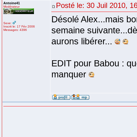
Antoine41
Posté le: 30 Juil 2010, 1
Modérateur
Désolé Alex...mais bon
Sexe:
Inscrit le: 17 Fév 2006
semaine suivante...dè
Messages: 4396
aurons libérer...
EDIT pour Babou : que 
manquer