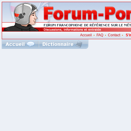
Accueil
FAQ
Contact
S'i
•
•
•