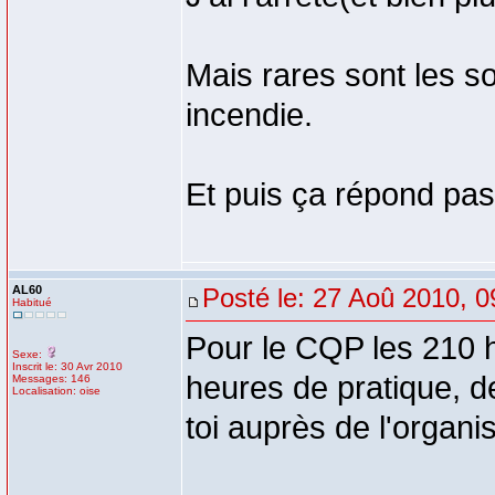
Mais rares sont les so
incendie.
Et puis ça répond pa
AL60
Posté le: 27 Aoû 2010, 0
Habitué
Pour le CQP les 210 h
Sexe:
Inscrit le: 30 Avr 2010
heures de pratique, de
Messages: 146
Localisation: oise
toi auprès de l'organ