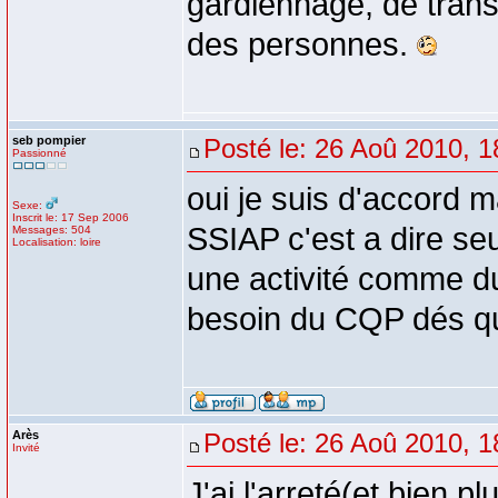
gardiennage, de trans
des personnes.
seb pompier
Posté le: 26 Aoû 2010, 1
Passionné
oui je suis d'accord m
Sexe:
Inscrit le: 17 Sep 2006
SSIAP c'est a dire se
Messages: 504
Localisation: loire
une activité comme du
besoin du CQP dés que 
Arès
Posté le: 26 Aoû 2010, 1
Invité
J'ai l'arreté(et bien 