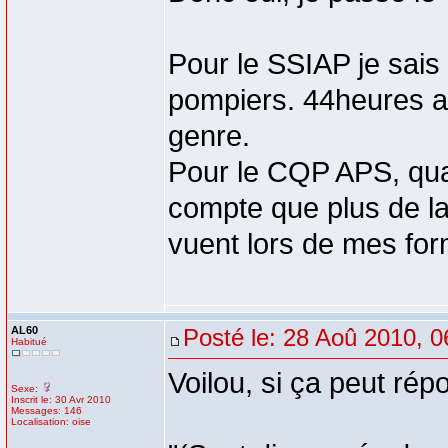
Pour le SSIAP je sais 
pompiers. 44heures a
genre.
Pour le CQP APS, qua
compte que plus de la
vuent lors de mes for
AL60
Posté le: 28 Aoû 2010, 0
Habitué
Voilou, si ça peut rép
Sexe:
Inscrit le: 30 Avr 2010
Messages: 146
Localisation: oise