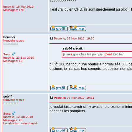
?????????????
Inscrit le: 16 Mar 2010
Il est vrai qu'en CHU, ils sont directement au bloc !!
Messages: 160
berurier
Posté le: 07 Nov 2010, 16:26
Nouvelle recrue
seb44 a écrit:
je sai
s
que chez les pompier
c'est
270 bar
Sexe:
Inscrit le: 23 Sep 2010
Messages: 13
plutôt 280 bar pour une bouteille normalisée 300 b
et sinon, je n'ai pas trop compris la question non plus
seb44
Posté le: 07 Nov 2010, 16:31
Nouvelle recrue
je voulai juste savoir si il y avait une pression m
bar chez les pompiers.
Sexe:
Inscrit le: 12 Juil 2010
Messages: 26
Localisation: saint thurial