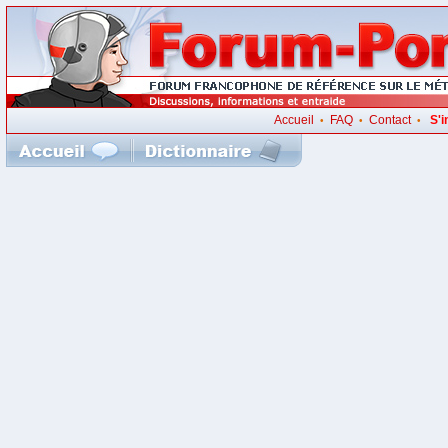
Accueil
FAQ
Contact
S'i
•
•
•