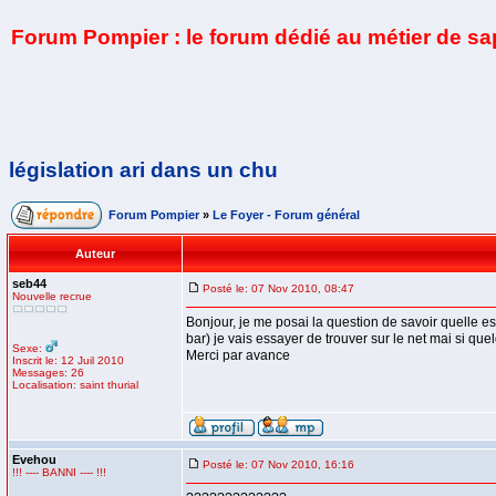
Forum Pompier : le forum dédié au métier de s
législation ari dans un chu
Forum Pompier
»
Le Foyer - Forum général
Auteur
seb44
Posté le: 07 Nov 2010, 08:47
Nouvelle recrue
Bonjour, je me posai la question de savoir quelle e
bar) je vais essayer de trouver sur le net mai si quel
Sexe:
Merci par avance
Inscrit le: 12 Juil 2010
Messages: 26
Localisation: saint thurial
Evehou
Posté le: 07 Nov 2010, 16:16
!!! ---- BANNI ---- !!!