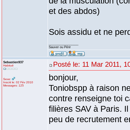
de la musculation (c
et des abdos)
Sois assidu et ne perd
_________________
Sauver ou Périr
Sebastien937
Posté le: 11 Mar 2011, 1
Habitué
bonjour,
Sexe:
Inscrit le: 02 Fév 2010
Toniobspp à raison n
Messages: 125
contre renseigne toi c
filières SAV à Paris. I
peu de recrutement 