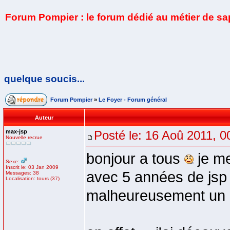
Forum Pompier : le forum dédié au métier de s
quelque soucis...
Forum Pompier
»
Le Foyer - Forum général
Auteur
max-jsp
Posté le: 16 Aoû 2011, 0
Nouvelle recrue
bonjour a tous
je me
Sexe:
Inscrit le: 03 Jan 2009
avec 5 années de jsp d
Messages: 38
Localisation: tours (37)
malheureusement un gr