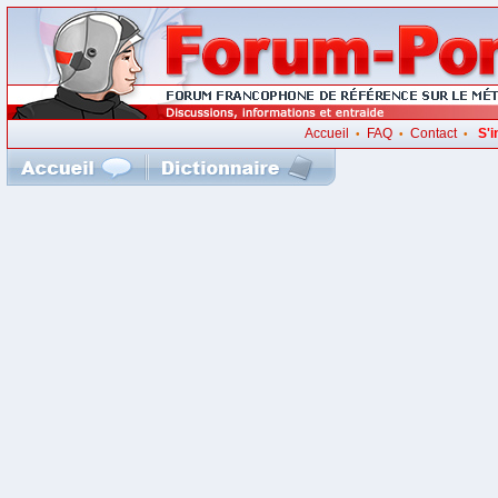
Accueil
FAQ
Contact
S'i
•
•
•