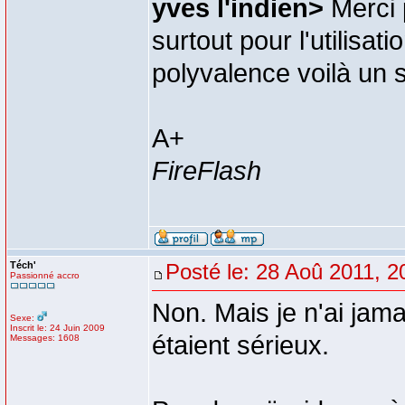
yves l'indien>
Merci p
surtout pour l'utilisat
polyvalence voilà un s
A+
FireFlash
Téch'
Posté le: 28 Aoû 2011, 2
Passionné accro
Non. Mais je n'ai jam
Sexe:
Inscrit le: 24 Juin 2009
étaient sérieux.
Messages: 1608