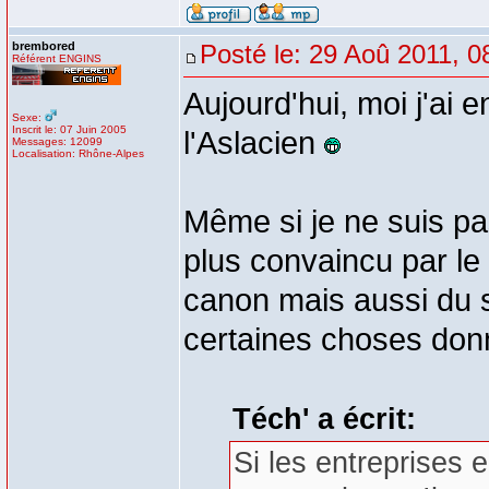
brembored
Posté le: 29 Aoû 2011, 0
Référent ENGINS
Aujourd'hui, moi j'ai 
Sexe:
Inscrit le: 07 Juin 2005
l'Aslacien
Messages: 12099
Localisation: Rhône-Alpes
Même si je ne suis pa
plus convaincu par le
canon mais aussi du sa
certaines choses don
Téch' a écrit:
Si les entreprises 