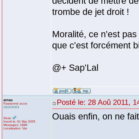
décident de mettre de 
trombe de jet droit !
Moralité, ce n'est pa
que c'est forcément b
@+ Sap'Lal
arnau
Posté le: 28 Aoû 2011, 1
Passionné accro
Ouais enfin, on ne fai
Sexe:
Inscrit le: 01 Mar 2005
Messages: 1888
Localisation: Var