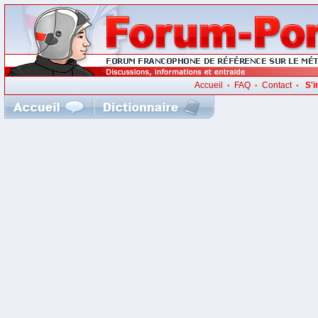
Accueil
FAQ
Contact
S'i
•
•
•