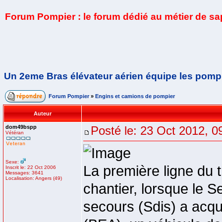
Forum Pompier : le forum dédié au métier de s
Un 2eme Bras élévateur aérien équipe les pomp
Forum Pompier
»
Engins et camions de pompier
Auteur
dom49bspp
Posté le: 23 Oct 2012, 0
Vétéran
Sexe:
La première ligne du 
Inscrit le: 22 Oct 2006
Messages: 3641
Localisation: Angers (49)
chantier, lorsque le S
secours (Sdis) a acqu