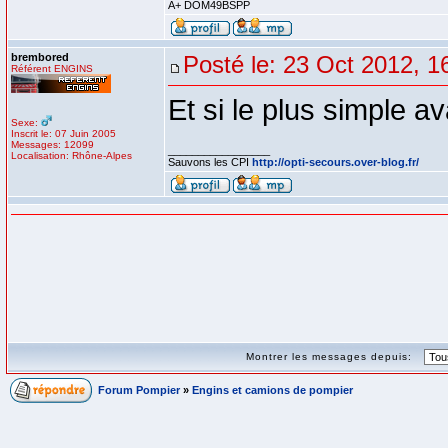
A+ DOM49BSPP
brembored
Posté le: 23 Oct 2012, 1
Référent ENGINS
Et si le plus simple a
Sexe:
Inscrit le: 07 Juin 2005
Messages: 12099
_________________
Localisation: Rhône-Alpes
Sauvons les CPI
http://opti-secours.over-blog.fr/
Montrer les messages depuis:
Forum Pompier
»
Engins et camions de pompier