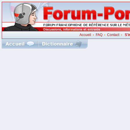
Accueil
FAQ
Contact
S'i
•
•
•