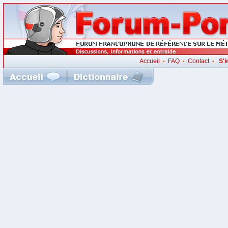
Accueil
FAQ
Contact
S'i
•
•
•