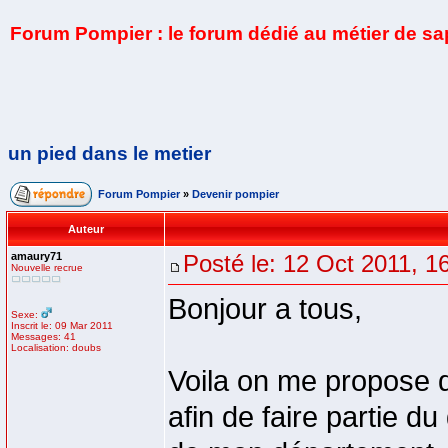
Forum Pompier : le forum dédié au métier de s
un pied dans le metier
Forum Pompier
»
Devenir pompier
Auteur
amaury71
Posté le: 12 Oct 2011, 1
Nouvelle recrue
Bonjour a tous,
Sexe:
Inscrit le: 09 Mar 2011
Messages: 41
Localisation: doubs
Voila on me propose d
afin de faire partie d