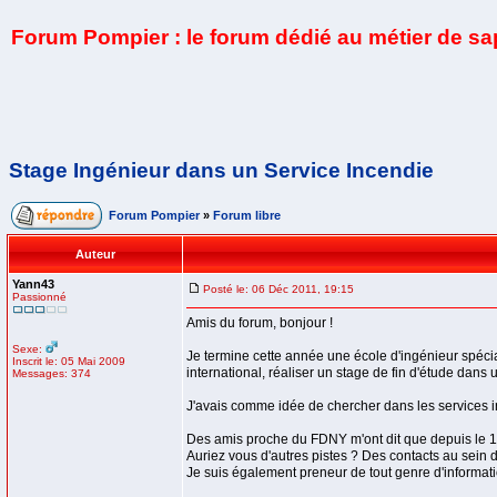
Forum Pompier : le forum dédié au métier de s
Stage Ingénieur dans un Service Incendie
Forum Pompier
»
Forum libre
Auteur
Yann43
Posté le: 06 Déc 2011, 19:15
Passionné
Amis du forum, bonjour !
Sexe:
Je termine cette année une école d'ingénieur spéci
Inscrit le: 05 Mai 2009
international, réaliser un stage de fin d'étude dans
Messages: 374
J'avais comme idée de chercher dans les services 
Des amis proche du FDNY m'ont dit que depuis le 1
Auriez vous d'autres pistes ? Des contacts au sei
Je suis également preneur de tout genre d'informa