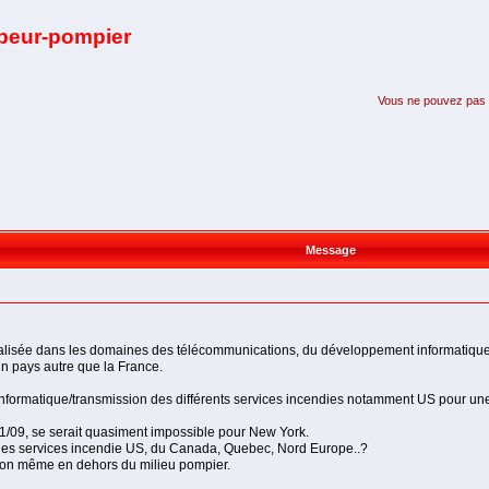
apeur-pompier
Vous ne pouvez pas pa
Message
alisée dans les domaines des télécommunications, du développement informatique e
 un pays autre que la France.
informatique/transmission des différents services incendies notamment US pour un
1/09, se serait quasiment impossible pour New York.
n des services incendie US, du Canada, Quebec, Nord Europe..?
tion même en dehors du milieu pompier.