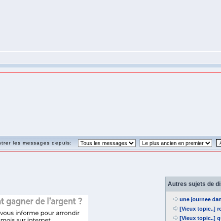
trer les messages depuis:
Autres sujets de d
une journee da
[Vieux topic..] 
[Vieux topic..]