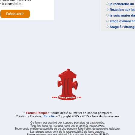
je recherche un 
Réaction sur le
je suis muter da
stage d'avance
Stage à l'étran
.::
Forum Pompier
: forum dédié au métier de sapeur pompier ::.
Création / Gestion :
Evoclic
- Copyright 2005 - 2015 - Tous droits réservés
Ce forum est destiné aux sapeurs pompiers et passionnés.
Tous les logos et marques sont des propriétés respectives.
Toute copie entière ou partielle de ce site peuvent faire l'objet de poursuite judiciaire.
Les propos tenus sont de la responsabilité de leurs auteurs.
Forum-pompier.com est déclaré à la cnil sous le numéro 1112890