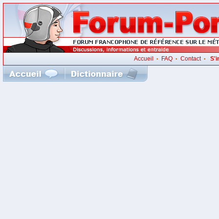
Accueil
FAQ
Contact
S'i
•
•
•