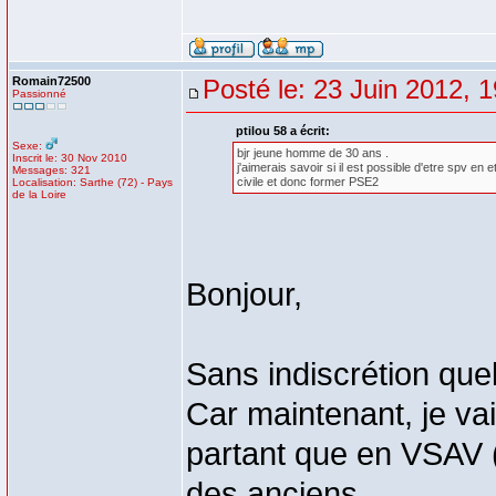
Romain72500
Posté le: 23 Juin 2012, 
Passionné
ptilou 58 a écrit:
Sexe:
bjr jeune homme de 30 ans .
Inscrit le: 30 Nov 2010
j'aimerais savoir si il est possible d'etre spv en
Messages: 321
civile et donc former PSE2
Localisation: Sarthe (72) - Pays
de la Loire
Bonjour,
Sans indiscrétion que
Car maintenant, je va
partant que en VSAV (
des anciens...