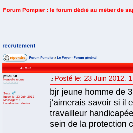
Forum Pompier : le forum dédié au métier de s
recrutement
Forum Pompier
»
Le Foyer - Forum général
Auteur
ptilou 58
Posté le: 23 Juin 2012, 
Nouvelle recrue
bjr jeune homme de 3
Sexe:
Inscrit le: 23 Juin 2012
j'aimerais savoir si il
Messages: 1
Localisation: decize
travailleur handicapé
sein de la protection 