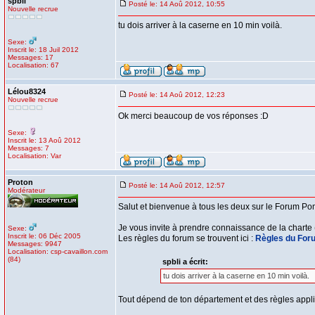
spbli
Posté le: 14 Aoû 2012, 10:55
Nouvelle recrue
tu dois arriver à la caserne en 10 min voilà.
Sexe:
Inscrit le: 18 Juil 2012
Messages: 17
Localisation: 67
Lélou8324
Posté le: 14 Aoû 2012, 12:23
Nouvelle recrue
Ok merci beaucoup de vos réponses :D
Sexe:
Inscrit le: 13 Aoû 2012
Messages: 7
Localisation: Var
Proton
Posté le: 14 Aoû 2012, 12:57
Modérateur
Salut et bienvenue à tous les deux sur le Forum Po
Je vous invite à prendre connaissance de la charte 
Sexe:
Inscrit le: 06 Déc 2005
Les règles du forum se trouvent ici :
Règles du For
Messages: 9947
Localisation: csp-cavaillon.com
(84)
spbli a écrit:
tu dois arriver à la caserne en 10 min voilà.
Tout dépend de ton département et des règles appli