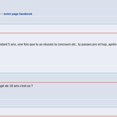
---
notre page facebook
dant 5 ans, une fois que tu as réussis la concours etc.. tu passes pro et hop, après 
 agé de 18 ans c'est ca ?