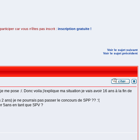
rticiper car vous n'êtes pas inscrit :
inscription gratuite !
Voir le sujet suivant
Voir le sujet précédent
e me pose :/. Donc voila j'explique ma situation je vais avoir 16 ans à la fin de
ns 2 ans) je ne pourrais pas passer le concours de SPP ?? :'(
ter 5ans en tant que SPV ?