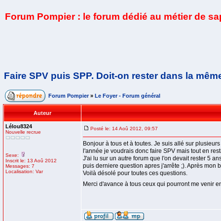
Forum Pompier : le forum dédié au métier de s
Faire SPV puis SPP. Doit-on rester dans la mêm
Forum Pompier
»
Le Foyer - Forum général
Auteur
Lélou8324
Posté le: 14 Aoû 2012, 09:57
Nouvelle recrue
Bonjour à tous et à toutes. Je suis allé sur plusieur
l'année je voudrais donc faire SPV mais tout en rest
Sexe:
J'ai lu sur un autre forum que l'on devait rester 5 
Inscrit le: 13 Aoû 2012
puis derniere question apres j'arrête ;). Après mon
Messages: 7
Localisation: Var
Voilà désolé pour toutes ces questions.
Merci d'avance à tous ceux qui pourront me venir e