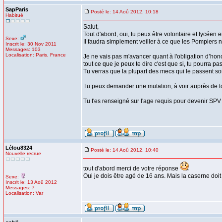
SapParis
Posté le: 14 Aoû 2012, 10:18
Habitué
Salut,
Tout d'abord, oui, tu peux être volontaire et lycéen
Sexe:
Il faudra simplement veiller à ce que les Pompiers n
Inscrit le: 30 Nov 2011
Messages: 103
Localisation: Paris, France
Je ne vais pas m'avancer quant à l'obligation d’hono
tout ce que je peux te dire c'est que si, tu pourra pa
Tu verras que la plupart des mecs qui le passent son
Tu peux demander une mutation, à voir auprès de to
Tu t'es renseigné sur l'age requis pour devenir SP
Lélou8324
Posté le: 14 Aoû 2012, 10:40
Nouvelle recrue
tout d'abord merci de votre réponse
Oui je dois être agé de 16 ans. Mais la caserne doit
Sexe:
Inscrit le: 13 Aoû 2012
Messages: 7
Localisation: Var