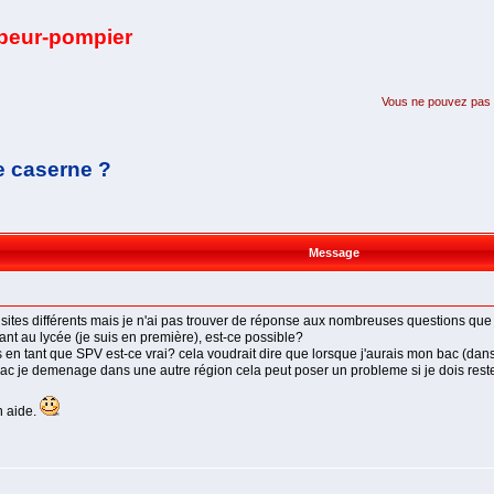
apeur-pompier
Vous ne pouvez pas pa
e caserne ?
Message
s sites différents mais je n'ai pas trouver de réponse aux nombreuses questions que j
ant au lycée (je suis en première), est-ce possible?
ans en tant que SPV est-ce vrai? cela voudrait dire que lorsque j'aurais mon bac (da
 bac je demenage dans une autre région cela peut poser un probleme si je dois res
n aide.