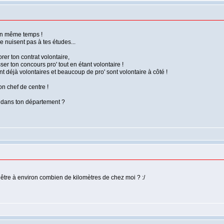
 en même temps !
e nuisent pas à tes études...
rer ton contrat volontaire,
sser ton concours pro' tout en étant volontaire !
t déjà volontaires et beaucoup de pro' sont volontaire à côté !
n chef de centre !
V dans ton département ?
 être à environ combien de kilomètres de chez moi ? :/