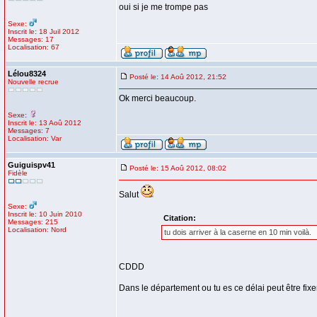
oui si je me trompe pas
Sexe:
Inscrit le: 18 Juil 2012
Messages: 17
Localisation: 67
Lélou8324
Posté le: 14 Aoû 2012, 21:52
Nouvelle recrue
Ok merci beaucoup.
Sexe:
Inscrit le: 13 Aoû 2012
Messages: 7
Localisation: Var
Guiguispv41
Posté le: 15 Aoû 2012, 08:02
Fidèle
Salut
Sexe:
Inscrit le: 10 Juin 2010
Citation:
Messages: 215
Localisation: Nord
tu dois arriver à la caserne en 10 min voilà.
CDDD
Dans le département ou tu es ce délai peut être fixer