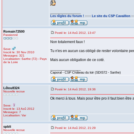
_________________
Les règles du forum !
-----
Le site du CSP Cavaillon
--
Romain72500
Posté le: 14 Aoû 2012, 13:47
Passionné
Non totalement faux !
Sexe:
Tu n'es en aucun cas obligé de rester volontaire pen
Inscrit le: 30 Nov 2010
Messages: 321
Localisation: Sarthe (72) - Pays
Mais aucun obligation de ce coté.
de la Loire
_________________
Caporal - CSP Château du loir (SDIS72 - Sarthe)
Lélou8324
Posté le: 14 Aoû 2012, 19:36
Nouvelle recrue
Ok merci à tous. Mais pour être pro il faut bien être
Sexe:
Inscrit le: 13 Aoû 2012
Messages: 7
Localisation: Var
spbli
Posté le: 14 Aoû 2012, 21:29
Nouvelle recrue