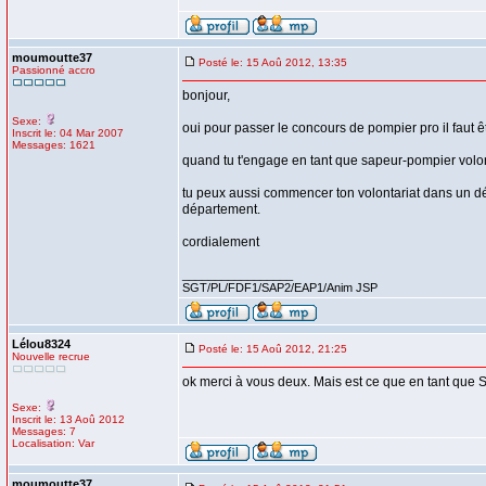
moumoutte37
Posté le: 15 Aoû 2012, 13:35
Passionné accro
bonjour,
Sexe:
oui pour passer le concours de pompier pro il faut ê
Inscrit le: 04 Mar 2007
Messages: 1621
quand tu t'engage en tant que sapeur-pompier volon
tu peux aussi commencer ton volontariat dans un dé
département.
cordialement
_________________
SGT/PL/FDF1/SAP2/EAP1/Anim JSP
Lélou8324
Posté le: 15 Aoû 2012, 21:25
Nouvelle recrue
ok merci à vous deux. Mais est ce que en tant que 
Sexe:
Inscrit le: 13 Aoû 2012
Messages: 7
Localisation: Var
moumoutte37