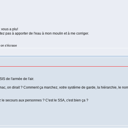
a vous a plu!
sitez pas à apporter de l'eau à mon moulin et à me corriger.
 on s'écrase
IS de l'armée de l'air.
gnac, on dirait ? Comment ça marchez, votre système de garde, la hiérarchie, le n
z le secours aux personnes ? C'est le SSA, c'est bien ça ?