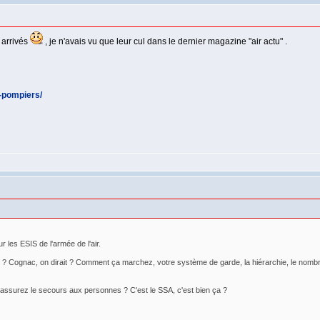
 arrivés
, je n'avais vu que leur cul dans le dernier magazine "air actu" .
-pompiers/
r les ESIS de l'armée de l'air.
IS ? Cognac, on dirait ? Comment ça marchez, votre système de garde, la hiérarchie, le nomb
i assurez le secours aux personnes ? C'est le SSA, c'est bien ça ?