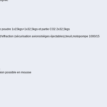
Cognac
e poudre 1x15kgs+1x32,5kgs et partie CO2 2x32,5kgs
 d'effraction (sécurisation avions/sièges éjectables),treuil,motopompe 1000/15
m
amion possible en mousse