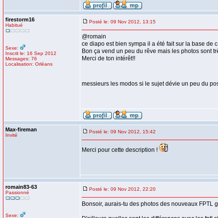
firestorm16
Posté le: 09 Nov 2012, 13:15
Habitué
@romain
ce diapo est bien sympa il a été fait sur la base de
Sexe:
Bon ça vend un peu du rêve mais les photos sont trè
Inscrit le: 16 Sep 2012
Merci de ton intérêt!!
Messages: 76
Localisation: Orléans
messieurs les modos si le sujet dévie un peu du pos
Max-fireman
Posté le: 09 Nov 2012, 15:42
Invité
Merci pour cette description !
romain83-63
Posté le: 09 Nov 2012, 22:20
Passionné
Bonsoir, aurais-tu des photos des nouveaux FPTL gi
Sexe: