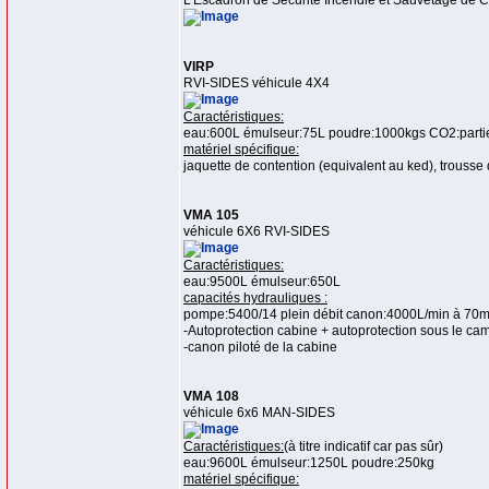
L'Escadron de Sécurité Incendie et Sauvetage de 
VIRP
RVI-SIDES véhicule 4X4
Caractéristiques:
eau:600L émulseur:75L poudre:1000kgs CO2:parti
matériel spécifique:
jaquette de contention (equivalent au ked), trousse
VMA 105
véhicule 6X6 RVI-SIDES
Caractéristiques:
eau:9500L émulseur:650L
capacités hydrauliques :
pompe:5400/14 plein débit canon:4000L/min à 70
-Autoprotection cabine + autoprotection sous le c
-canon piloté de la cabine
VMA 108
véhicule 6x6 MAN-SIDES
Caractéristiques:
(à titre indicatif car pas sûr)
eau:9600L émulseur:1250L poudre:250kg
matériel spécifique: