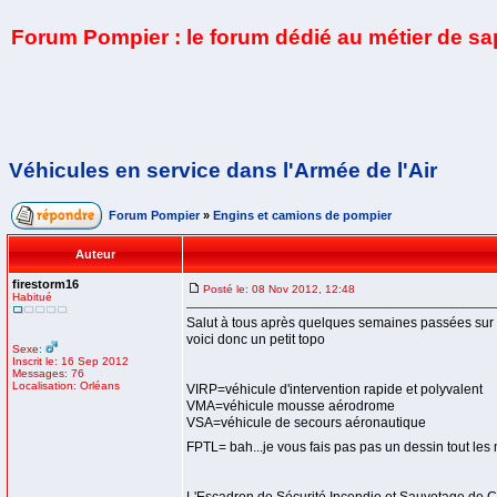
Forum Pompier : le forum dédié au métier de s
Véhicules en service dans l'Armée de l'Air
Forum Pompier
»
Engins et camions de pompier
Auteur
firestorm16
Posté le: 08 Nov 2012, 12:48
Habitué
Salut à tous après quelques semaines passées sur le
voici donc un petit topo
Sexe:
Inscrit le: 16 Sep 2012
Messages: 76
Localisation: Orléans
VIRP=véhicule d'intervention rapide et polyvalent
VMA=véhicule mousse aérodrome
VSA=véhicule de secours aéronautique
FPTL= bah...je vous fais pas pas un dessin tout les