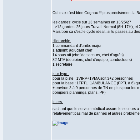
Oui max c'est bien Cognac !!! plus précisément l
les gardes:
cycle sur 13 semaines en 13/25/27
-->13 gardes, 25 jours Travail Normal (8H-17H), et
Mais bon ca c'est le cycle idéal...si tu passes au de
Hierarchie:
1 commandant d'unité: major
1 adjoint: adjudant chef
14 sous off (chef de secours, chef d'agrès)
32 MTA (équipiers, chef d'équipe, conducteurs)
1 secretaire
jour type :
pour la piste : 1VIRP+1VMA soit 3+2 personnes
pour la base : 1FPTL+1AMBULANCE (FPTL à 6) qui
+ environ 3 à 9 personnes de TN en plus pour les m
pompiers,plannings, plans, PP)
inters:
sachant que le service médical assure le secours à 
relativement pas mal de pannes et autres problèmes