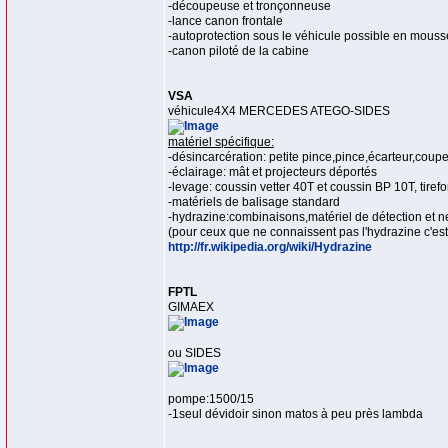
-découpeuse et tronçonneuse
-lance canon frontale
-autoprotection sous le véhicule possible en mouss
-canon piloté de la cabine
VSA
véhicule4X4 MERCEDES ATEGO-SIDES
matériel spécifique:
-désincarcération: petite pince,pince,écarteur,coup
-éclairage: mât et projecteurs déportés
-levage: coussin vetter 40T et coussin BP 10T, tirefo
-matériels de balisage standard
-hydrazine:combinaisons,matériel de détection et ne
(pour ceux que ne connaissent pas l'hydrazine c'est
http://fr.wikipedia.org/wiki/Hydrazine
FPTL
GIMAEX
ou SIDES
pompe:1500/15
-1seul dévidoir sinon matos à peu près lambda