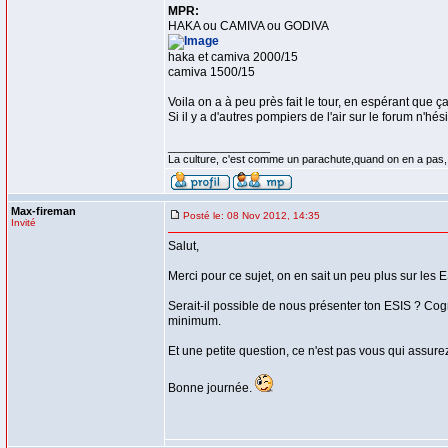
MPR:
HAKA ou CAMIVA ou GODIVA
haka et camiva 2000/15
camiva 1500/15
Voila on a à peu près fait le tour, en espérant que ç
Si il y a d'autres pompiers de l'air sur le forum n'hé
_________________
La culture, c'est comme un parachute,quand on en a pas,
Max-fireman
Posté le: 08 Nov 2012, 14:35
Invité
Salut,
Merci pour ce sujet, on en sait un peu plus sur les ES
Serait-il possible de nous présenter ton ESIS ? Co
minimum.
Et une petite question, ce n'est pas vous qui assure
Bonne journée.