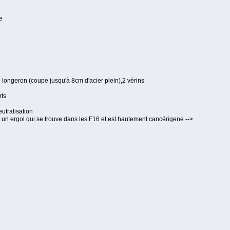
e
e longeron (coupe jusqu'à 8cm d'acier plein),2 vérins
rts
utralisation
 un ergol qui se trouve dans les F16 et est hautement cancérigene -->