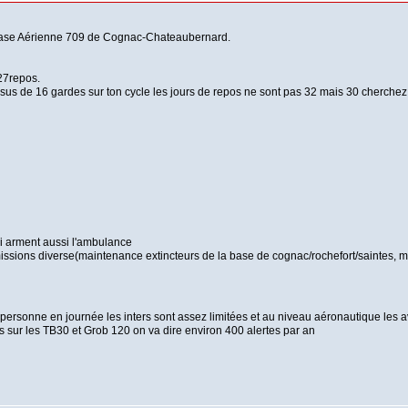
a Base Aérienne 709 de Cognac-Chateaubernard.
 27repos.
ssus de 16 gardes sur ton cycle les jours de repos ne sont pas 32 mais 30 cherchez l'
 arment aussi l'ambulance
issions diverse(maintenance extincteurs de la base de cognac/rochefort/saintes, m
personne en journée les inters sont assez limitées et au niveau aéronautique les a
 sur les TB30 et Grob 120 on va dire environ 400 alertes par an