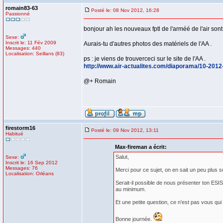
romain83-63
Posté le: 08 Nov 2012, 16:28
Passionné
bonjour ah les nouveaux fptl de l'arméé de l'air sont
Sexe:
Inscrit le: 11 Fév 2009
Aurais-tu d'autres photos des matériels de l'AA .
Messages: 440
Localisation: Seillans (83)
ps : je viens de trouverceci sur le site de l'AA .
http://www.air-actualites.com/diaporama/10-2012
@+ Romain
firestorm16
Posté le: 09 Nov 2012, 13:11
Habitué
Max-fireman a écrit:
Salut,
Sexe:
Inscrit le: 16 Sep 2012
Messages: 76
Merci pour ce sujet, on en sait un peu plus su
Localisation: Orléans
Serait-il possible de nous présenter ton ES
au minimum.
Et une petite question, ce n'est pas vous qu
Bonne journée.