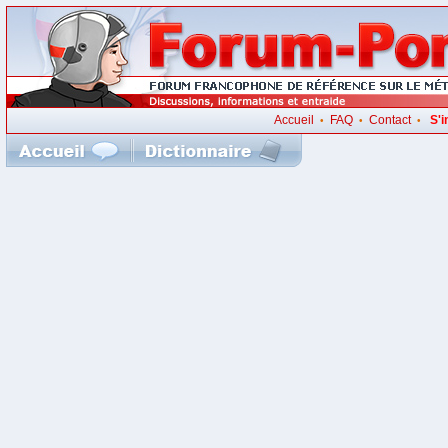
Accueil
FAQ
Contact
S'i
•
•
•