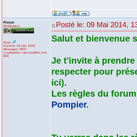
Proton
Posté le: 09 Mai 2014, 1
Modérateur
Salut et bienvenue 
Sexe:
Inscrit le: 06 Déc 2005
Messages: 9947
Localisation: csp-cavaillon.com
(84)
Je t'invite à prendr
respecter pour prés
ici).
Les règles du forum 
Pompier
.