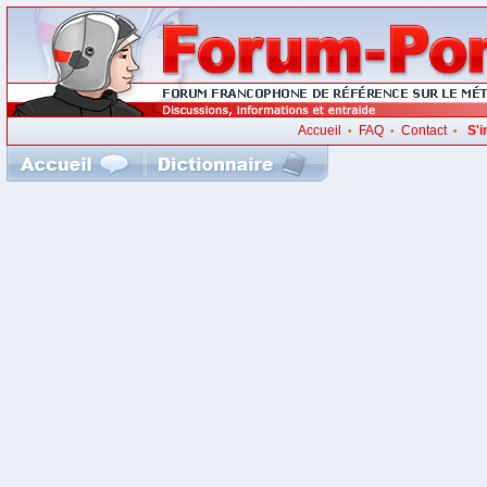
Accueil
FAQ
Contact
S'i
•
•
•