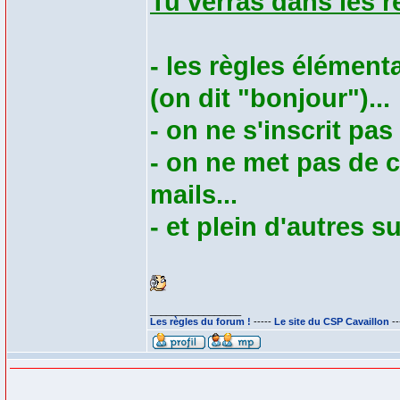
Tu verras dans les r
- les règles élément
(on dit "bonjour")...
- on ne s'inscrit pas
- on ne met pas de
mails...
- et plein d'autres s
_________________
Les règles du forum !
-----
Le site du CSP Cavaillon
--