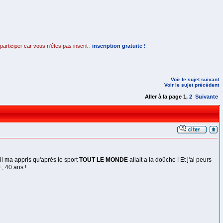
rticiper car vous n'êtes pas inscrit :
inscription gratuite !
Voir le sujet suivant
Voir le sujet précédent
Aller à la page
1
,
2
Suivante
il ma appris qu'après le sport
TOUT LE MONDE
allait a la doûche ! Et j'ai peurs
, 40 ans !