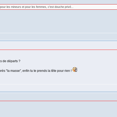
 pour les mineurs et pour les femmes, c'est douche privé...
as de départs ?
s "la masse", enfin tu te prends la tête pour rien !