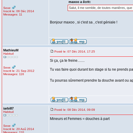
maxoo a écrit:
Salut, il me semble, de toutes manières, que
Sexe:
Inscrit le: 06 Déc 2014
Messages: 11
Bonjour maxoo , si c'est sa , c'est géniale !
MathieuM
Posté le: 07 Déc 2014, 17:25
Habitué
Si ça, ça te freine........
Sexe:
Tu vas faire quoi durant ton stage si tu ne prends p
Inscrit le: 21 Sep 2012
Messages: 116
Tu pourras sûrement prendre ta douche avant ou aprè
iarbi87
Posté le: 08 Déc 2014, 09:09
Habitué
Mineurs et Femmes = douches à part
Sexe:
Inscrit le: 20 Aoû 2014
Messages: 110