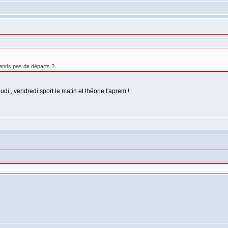
prends pas de départs ?
udi , vendredi sport le matin et théorie l'aprem !