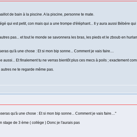
aillot de bain à la piscine. A la piscine, personne te mate.
égé qui est petit, con mais qui a une trompe d'éléphant... Il y aura aussi Bébére qu
utres pas... et tout le monde se savonnera les bras, les pieds et le zboub en hurlan
seras qu'à une chose : Et si mon bip sonne... Comment je vais faire....
e aussi... Et finalement tu ne verras bientôt plus ces mecs à poils ; exactement com
Les autres ne te regarde même pas.
nseras qu'à une chose : Et si mon bip sonne... Comment je vais faire...."
n stage de 3 ème ( collège ) Donc je l'aurais pas