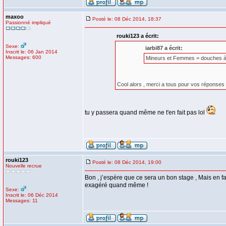
maxoo
Posté le: 08 Déc 2014, 18:37
Passionné impliqué
rouki123 a écrit:
Sexe:
iarbi87 a écrit:
Inscrit le: 06 Jan 2014
Messages: 600
Mineurs et Femmes = douches à
Cool alors , merci a tous pour vos réponses
tu y passera quand même ne t'en fait pas lol
rouki123
Posté le: 08 Déc 2014, 19:00
Nouvelle recrue
Bon , j’espère que ce sera un bon stage , Mais en fait
exagéré quand même !
Sexe:
Inscrit le: 06 Déc 2014
Messages: 11