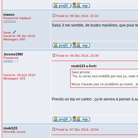
maxoo
Posté le: 06 Déc 2014, 22:44
Passionné impliqué
Salut, il me semble, de toutes manières, que pour le
Sexe:
Inscrit le: 06 Jan 2014
Messages: 600
Jerome1990
Posté le: 06 Déc 2014, 23:36
Passionné
rouki123 a écrit:
Salut jerome ,
Inscrit le: 26 Aoû 2010
"Toi, tu seras tout embêté par tout ça, mais 
Messages: 353
Moi je n'aurais pas ce problème au moins , je
Prends un bip en carton ; ça te servira à penser à au
rouki123
Posté le: 07 Déc 2014, 16:54
Nouvelle recrue