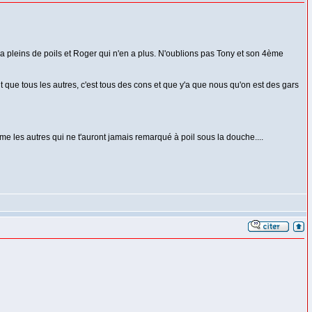
i a pleins de poils et Roger qui n'en a plus. N'oublions pas Tony et son 4ème
t que tous les autres, c'est tous des cons et que y'a que nous qu'on est des gars
me les autres qui ne t'auront jamais remarqué à poil sous la douche....