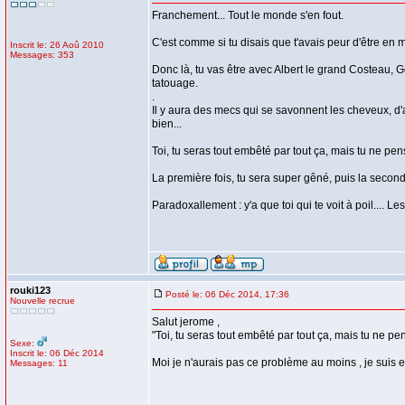
Franchement... Tout le monde s'en fout.
C'est comme si tu disais que t'avais peur d'être en m
Inscrit le: 26 Aoû 2010
Messages: 353
Donc là, tu vas être avec Albert le grand Costeau, G
tatouage.
.
Il y aura des mecs qui se savonnent les cheveux, d'a
bien...
Toi, tu seras tout embêté par tout ça, mais tu ne pen
La première fois, tu sera super gêné, puis la second
Paradoxallement : y'a que toi qui te voit à poil.... 
rouki123
Posté le: 06 Déc 2014, 17:36
Nouvelle recrue
Salut jerome ,
"Toi, tu seras tout embêté par tout ça, mais tu ne pe
Sexe:
Inscrit le: 06 Déc 2014
Moi je n'aurais pas ce problème au moins , je suis e
Messages: 11