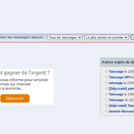
trer les messages depuis:
Autres sujets de d
Tatouage
le 12/
Tatouage SPV
le
tatouage
le 23/0
[Déja traité] pi
Tatouage
le 13/
Tatouage.
le 12/
[déjà traité] T
devenir éboueur