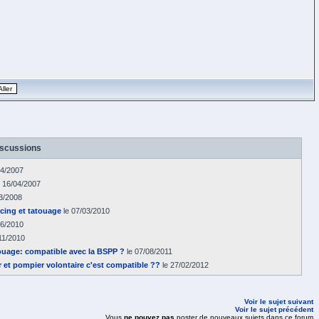
iscussions
04/2007
 16/04/2007
3/2008
ercing et tatouage
le 07/03/2010
06/2010
11/2010
atouage: compatible avec la BSPP ?
le 07/08/2011
 et pompier volontaire c'est compatible ??
le 27/02/2012
Voir le sujet suivant
Voir le sujet précédent
Vous
ne pouvez pas
poster de nouveaux sujets dans ce forum