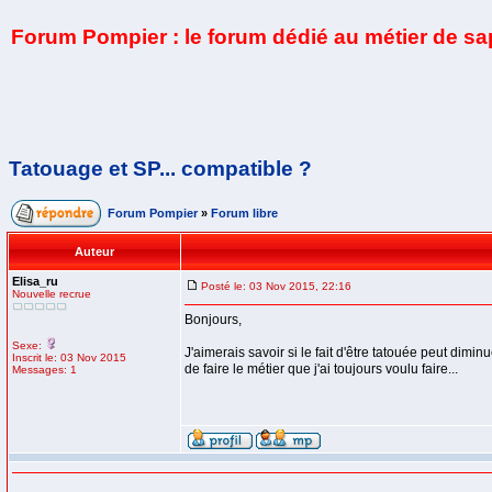
Forum Pompier : le forum dédié au métier de s
Tatouage et SP... compatible ?
Forum Pompier
»
Forum libre
Auteur
Elisa_ru
Posté le: 03 Nov 2015, 22:16
Nouvelle recrue
Bonjours,
Sexe:
J'aimerais savoir si le fait d'être tatouée peut dim
Inscrit le: 03 Nov 2015
de faire le métier que j'ai toujours voulu faire...
Messages: 1