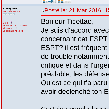
13Megane13
Posté le: 21 Mar 2016, 1
Nouvelle recrue
Bonjour Ticettac,
Sexe:
Inscrit le: 18 Jan 2016
Je suis d'accord avec
Messages: 3
Localisation: Nord
concernant cet ESPT, q
ESPT? il est fréquent
de trouble notamment 
critique et dans l'urg
préalable; les défens
Qu'est ce qui t'a paru 
avoir déclenché ton 