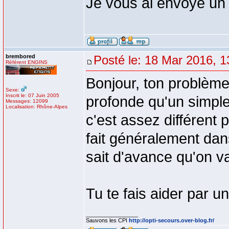
Je vous ai envoyé un
brembored
Posté le: 18 Mar 2016, 1
Référent ENGINS
Bonjour, ton problème
Sexe:
Inscrit le: 07 Juin 2005
profonde qu'un simpl
Messages: 12099
Localisation: Rhône-Alpes
c'est assez différent 
fait généralement dan
sait d'avance qu'on va
Tu te fais aider par u
_________________
Sauvons les CPI
http://opti-secours.over-blog.fr/