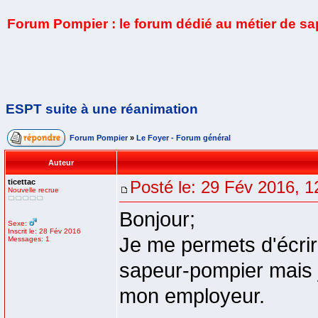
Forum Pompier : le forum dédié au métier de s
ESPT suite à une réanimation
Forum Pompier
»
Le Foyer - Forum général
Auteur
ticettac
Posté le: 29 Fév 2016, 1
Nouvelle recrue
Bonjour;
Sexe:
Inscrit le: 28 Fév 2016
Je me permets d'écrir
Messages: 1
sapeur-pompier mais j
mon employeur.