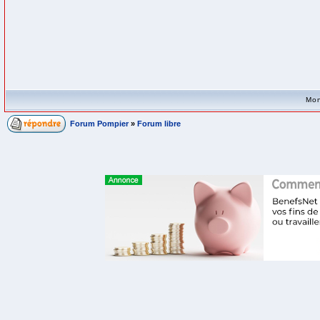
Mon
Forum Pompier
»
Forum libre