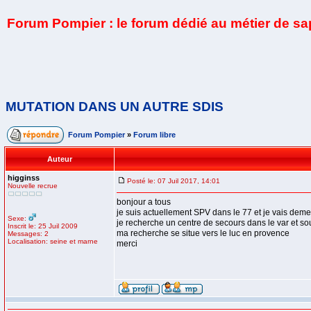
Forum Pompier : le forum dédié au métier de s
MUTATION DANS UN AUTRE SDIS
Forum Pompier
»
Forum libre
Auteur
higginss
Posté le: 07 Juil 2017, 14:01
Nouvelle recrue
bonjour a tous
je suis actuellement SPV dans le 77 et je vais dem
Sexe:
je recherche un centre de secours dans le var et souh
Inscrit le: 25 Juil 2009
ma recherche se situe vers le luc en provence
Messages: 2
Localisation: seine et marne
merci