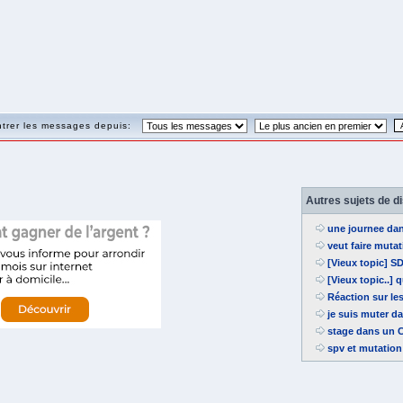
trer les messages depuis:
Autres sujets de d
une journee da
veut faire mutat
[Vieux topic] S
[Vieux topic..]
Réaction sur le
je suis muter da
stage dans un 
spv et mutation