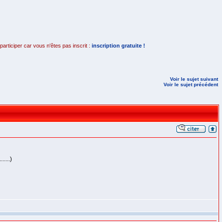
rticiper car vous n'êtes pas inscrit :
inscription gratuite !
Voir le sujet suivant
Voir le sujet précédent
....)