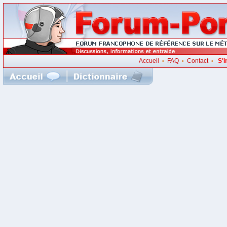
Accueil
FAQ
Contact
S'i
•
•
•