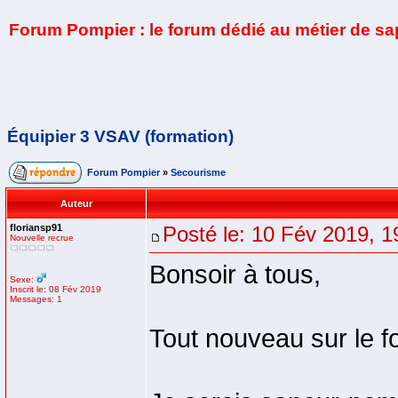
Forum Pompier : le forum dédié au métier de s
Équipier 3 VSAV (formation)
Forum Pompier
»
Secourisme
Auteur
floriansp91
Posté le: 10 Fév 2019, 1
Nouvelle recrue
Bonsoir à tous,
Sexe:
Inscrit le: 08 Fév 2019
Messages: 1
Tout nouveau sur le f