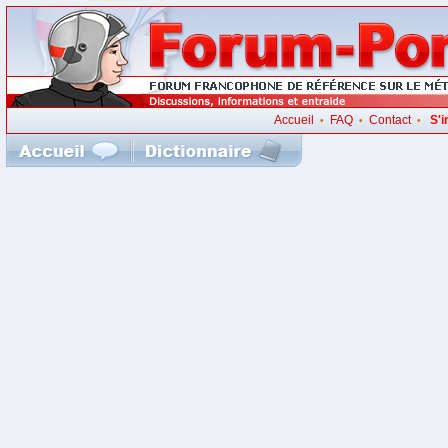
Accueil
FAQ
Contact
S'i
•
•
•