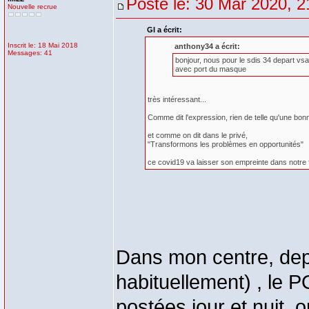
Posté le: 30 Mar 2020, 2
Nouvelle recrue
GI a écrit:
Inscrit le: 18 Mai 2018
anthony34 a écrit:
Messages: 41
bonjour, nous pour le sdis 34 depart vsa
avec port du masque
très intéressant...
Comme dit l'expression, rien de telle qu'une bonn
et comme on dit dans le privé,
"Transformons les problèmes en opportunités"
ce covid19 va laisser son empreinte dans notre fa
Dans mon centre, depu
habituellement) , le 
postées jour et nuit, 