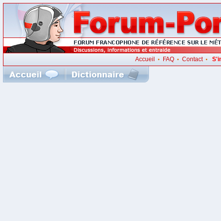
Accueil
FAQ
Contact
S'i
•
•
•