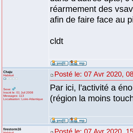
réarmement des vsav 
afin de faire face au 
cldt
Chaju
Posté le: 07 Avr 2020, 0
Habitué
Par ici, l’activité a 
Sexe:
Inscrit le: 01 Juil 2008
(région la moins touc
Messages: 113
Localisation: Loire-Atlantique
firestorm16
Posté le: 07 Avr 2020, 1
Habitué