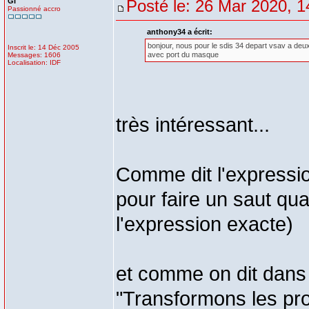
GI
Posté le: 26 Mar 2020, 1
Passionné accro
anthony34 a écrit:
bonjour, nous pour le sdis 34 depart vsav a deux
Inscrit le: 14 Déc 2005
avec port du masque
Messages: 1606
Localisation: IDF
très intéressant...
Comme dit l'expressio
pour faire un saut qua
l'expression exacte)
et comme on dit dans 
"Transformons les pr