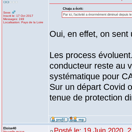
Chaju a écrit:
Sexe:
Par ici, l’activité a énormément diminué depuis l
Inscrit le: 17 Oct 2017
Messages: 249
Localisation: Pays de la Loire
Oui, en effet, on sent 
Les process évoluent.
conducteur reste au v
systématique pour CA e
Sur un départ Covid ou
tenue de protection d
Eloise40
Posté le: 19 Juin 2020, 
Nouvelle recrue