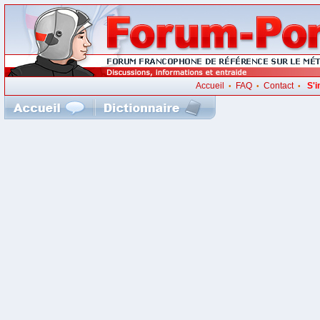
Accueil
FAQ
Contact
S'i
•
•
•