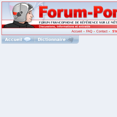
Accueil
FAQ
Contact
S'i
•
•
•