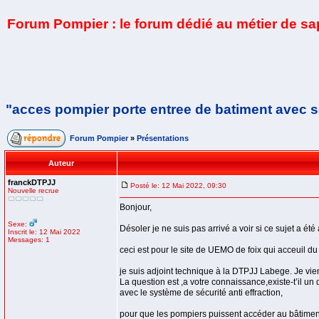
Forum Pompier : le forum dédié au métier de s
"acces pompier porte entree de batiment avec se
Forum Pompier
»
Présentations
Auteur
franckDTPJJ
Posté le: 12 Mai 2022, 09:30
Nouvelle recrue
Bonjour,
Sexe:
Désoler je ne suis pas arrivé a voir si ce sujet a 
Inscrit le: 12 Mai 2022
Messages: 1
ceci est pour le site de UEMO de foix qui acceuil du
je suis adjoint technique à la DTPJJ Labege. Je vie
La question est ,a votre connaissance,existe-t’il un
avec le système de sécurité anti effraction,
pour que les pompiers puissent accéder au bâtimen