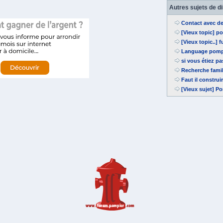
Autres sujets de d
Contact avec d
[Vieux topic] 
[Vieux topic..] 
Language pomp
si vous étiez p
Recherche fami
Faut il constru
[Vieux sujet] P