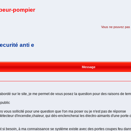
apeur-pompier
Vous ne pouvez pas pa
curité anti e
Message
été abordé sur le site, je me permet de vous posez la question pour des raisons de 
 public
ns vous sollicité pour une question que l'on ma poser ou je n'est pas de réponse
 détecteur d'incendie,chaleur, qui dés-enclencherai les électro-aimants d'une porte 
t si besoin, à ma connaissance se système existe avec des portes coupes feu dans