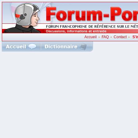
Accueil
FAQ
Contact
S'i
•
•
•