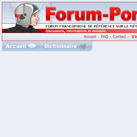
Accueil
FAQ
Contact
S'i
•
•
•