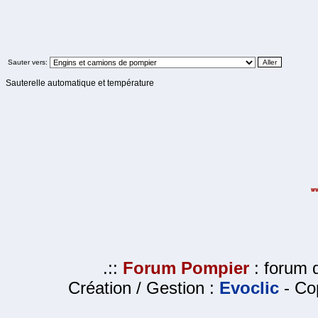
Sauter vers:
Sauterelle automatique et température
.::
Forum Pompier
: forum d
Création / Gestion :
Evoclic
- Cop