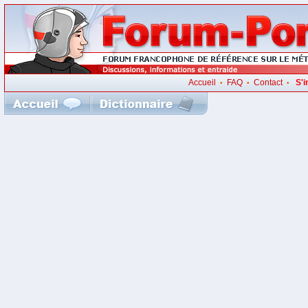
Accueil
FAQ
Contact
S'i
•
•
•