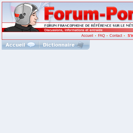
Accueil
FAQ
Contact
S'i
•
•
•