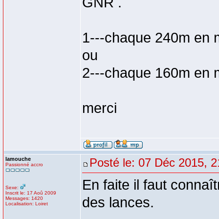
GNR .
1---chaque 240m en 
ou
2---chaque 160m en 
merci
lamouche
Posté le: 07 Déc 2015, 2
Passionné accro
En faite il faut conna
Sexe:
Inscrit le: 17 Aoû 2009
des lances.
Messages: 1420
Localisation: Loiret