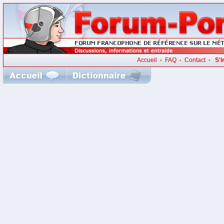
Accueil
FAQ
Contact
S'i
•
•
•