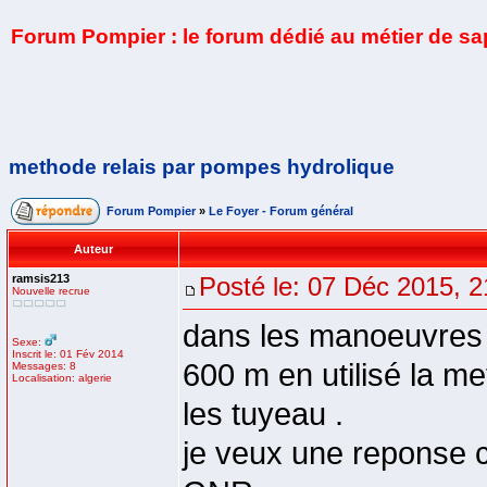
Forum Pompier : le forum dédié au métier de s
methode relais par pompes hydrolique
Forum Pompier
»
Le Foyer - Forum général
Auteur
ramsis213
Posté le: 07 Déc 2015, 2
Nouvelle recrue
dans les manoeuvres q
Sexe:
Inscrit le: 01 Fév 2014
600 m en utilisé la m
Messages: 8
Localisation: algerie
les tuyeau .
je veux une reponse co