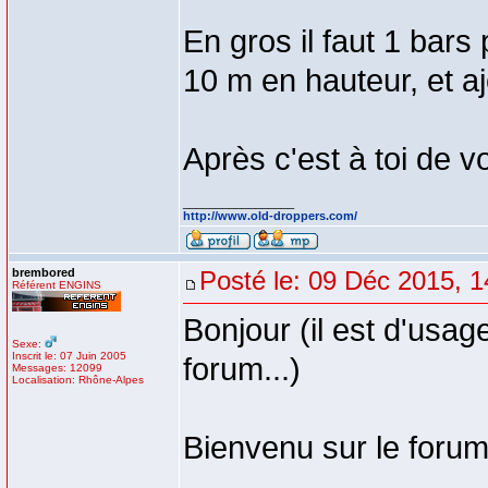
En gros il faut 1 bars
10 m en hauteur, et a
Après c'est à toi de v
_________________
http://www.old-droppers.com/
brembored
Posté le: 09 Déc 2015, 1
Référent ENGINS
Bonjour (il est d'usag
Sexe:
Inscrit le: 07 Juin 2005
forum...)
Messages: 12099
Localisation: Rhône-Alpes
Bienvenu sur le foru