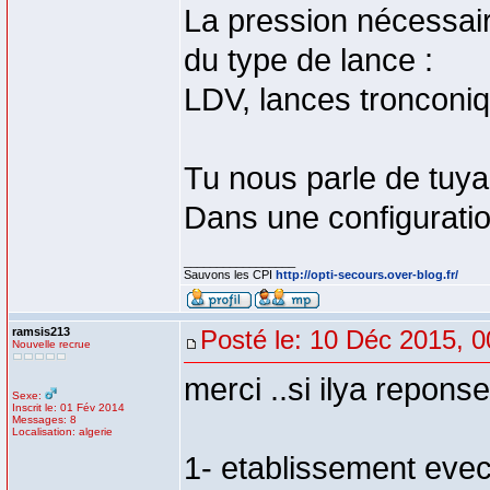
La pression nécessair
du type de lance :
LDV, lances tronconiqu
Tu nous parle de tuy
Dans une configuratio
_________________
Sauvons les CPI
http://opti-secours.over-blog.fr/
ramsis213
Posté le: 10 Déc 2015, 0
Nouvelle recrue
merci ..si ilya repons
Sexe:
Inscrit le: 01 Fév 2014
Messages: 8
Localisation: algerie
1- etablissement evec