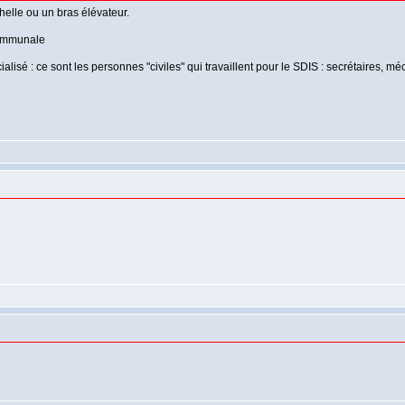
helle ou un bras élévateur.
communale
lisé : ce sont les personnes "civiles" qui travaillent pour le SDIS : secrétaires, mé