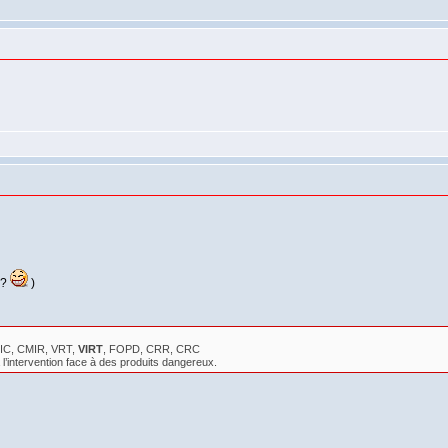
??
)
CMIC, CMIR, VRT,
VIRT
, FOPD, CRR, CRC
 l’intervention face à des produits dangereux.