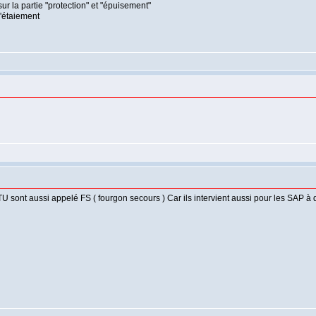
r la partie "protection" et "épuisement"
d'étaiement
TU sont aussi appelé FS ( fourgon secours ) Car ils intervient aussi pour les SAP à d