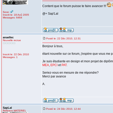
Content que le forum puisse te faire avancer !!!
Sexe:
@+ Sap'Lal
Inscrit le: 18 Aoû 2005
Messages: 6464
anaellec
Posté le: 22 Déc 2010, 12:31
Nouvelle recrue
Bonjour à tous,
étant nouvelle sur ce forum, j'espère que vous me 
Inscrit le: 22 Déc 2010
Messages: 1
Je suis étudiante en design et mon projet de diplôme
MEA
,
EPCI
et
PAT
.
Seriez-vous en mesure de me répondre?
Merci par avance
A.
SapLal
Posté le: 24 Déc 2010, 12:44
Référent MATERIEL