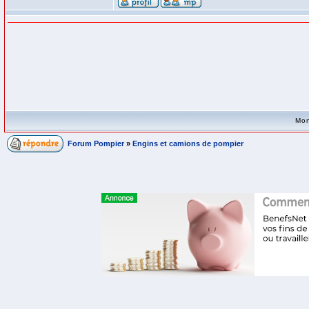
Mon
Forum Pompier
»
Engins et camions de pompier