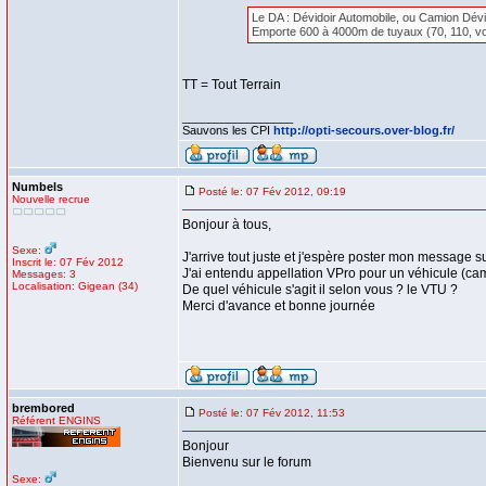
Le DA : Dévidoir Automobile, ou Camion Dévi
Emporte 600 à 4000m de tuyaux (70, 110, voi
TT = Tout Terrain
_________________
Sauvons les CPI
http://opti-secours.over-blog.fr/
Numbels
Posté le: 07 Fév 2012, 09:19
Nouvelle recrue
Bonjour à tous,
Sexe:
J'arrive tout juste et j'espère poster mon message su
Inscrit le: 07 Fév 2012
J'ai entendu appellation VPro pour un véhicule (camio
Messages: 3
Localisation: Gigean (34)
De quel véhicule s'agit il selon vous ? le VTU ?
Merci d'avance et bonne journée
brembored
Posté le: 07 Fév 2012, 11:53
Référent ENGINS
Bonjour
Bienvenu sur le forum
Sexe: