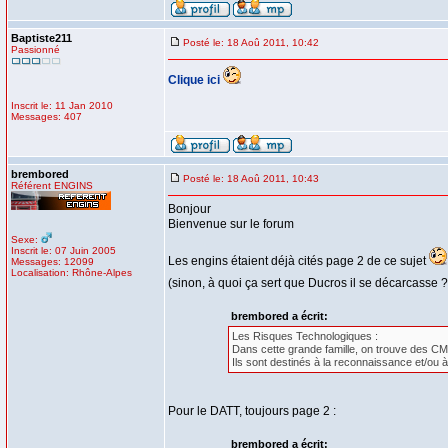
Baptiste211
Posté le: 18 Aoû 2011, 10:42
Passionné
Clique ici
Inscrit le: 11 Jan 2010
Messages: 407
brembored
Posté le: 18 Aoû 2011, 10:43
Référent ENGINS
Bonjour
Bienvenue sur le forum
Sexe:
Inscrit le: 07 Juin 2005
Les engins étaient déjà cités page 2 de ce sujet
Messages: 12099
Localisation: Rhône-Alpes
(sinon, à quoi ça sert que Ducros il se décarcasse 
brembored a écrit:
Les Risques Technologiques :
Dans cette grande famille, on trouve des 
Ils sont destinés à la reconnaissance et/ou à
Pour le DATT, toujours page 2 :
brembored a écrit: