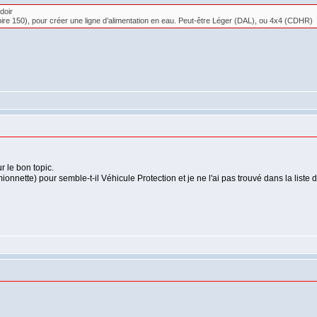
doir
re 150), pour créer une ligne d’alimentation en eau. Peut-être Léger (DAL), ou 4x4 (CDHR)
r le bon topic.
nnette) pour semble-t-il Véhicule Protection et je ne l'ai pas trouvé dans la liste d