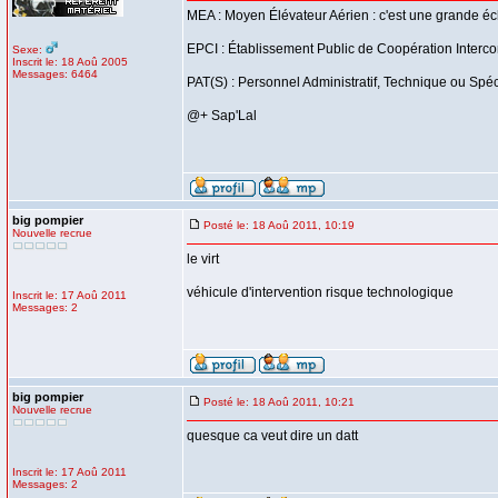
MEA : Moyen Élévateur Aérien : c'est une grande éc
EPCI : Établissement Public de Coopération Inter
Sexe:
Inscrit le: 18 Aoû 2005
Messages: 6464
PAT(S) : Personnel Administratif, Technique ou Spécia
@+ Sap'Lal
big pompier
Posté le: 18 Aoû 2011, 10:19
Nouvelle recrue
le virt
véhicule d'intervention risque technologique
Inscrit le: 17 Aoû 2011
Messages: 2
big pompier
Posté le: 18 Aoû 2011, 10:21
Nouvelle recrue
quesque ca veut dire un datt
Inscrit le: 17 Aoû 2011
Messages: 2