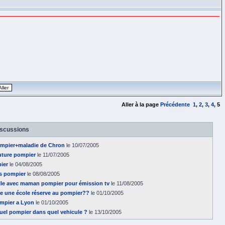
Aller à la page
Précédente
1
,
2
,
3
,
4
,
5
iscussions
pompier+maladie de Chron
le 10/07/2005
future pompier
le 11/07/2005
ier
le 04/08/2005
as pompier
le 08/08/2005
lle avec maman pompier pour émission tv
le 11/08/2005
ire une école réserve au pompier??
le 01/10/2005
ompier a Lyon
le 01/10/2005
 quel pompier dans quel vehicule ?
le 13/10/2005