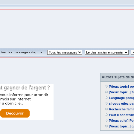
trer les messages depuis:
Autres sujets de d
[Vieux topic] 
[Vieux topic..] 
Language pomp
si vous étiez p
Recherche fami
Faut il constru
[Vieux sujet] P
[Vieux topic..]