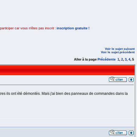
rticiper car vous n'êtes pas inscrit :
inscription gratuite !
Voir le sujet suivant
Voir le sujet précédent
Aller à la page
Précédente
1
,
2
,
3
,
4
,
5
utres ils ont été démontés. Mais j'ai bien des panneaux de commandes dans la