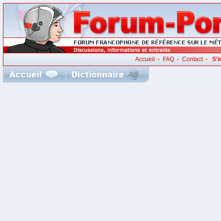
Accueil
FAQ
Contact
S'i
•
•
•