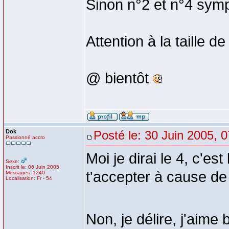
Sinon n°2 et n°4 symp
Attention à la taille 
@ bientôt
Dok
Posté le: 30 Juin 2005, 
Passionné accro
Moi je dirai le 4, c'es
Sexe:
Inscrit le: 06 Juin 2005
t'accepter à cause de s
Messages: 1240
Localisation: Fr - 54
Non, je délire, j'aime 