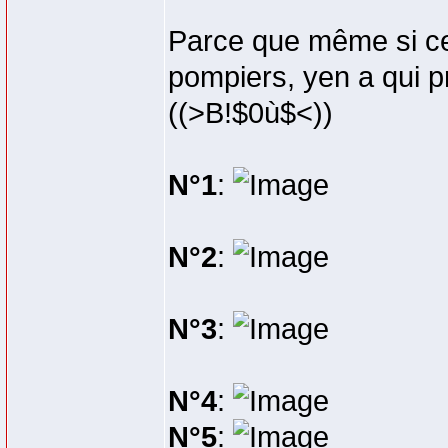
Parce que même si cer
pompiers, yen a qui pr
((>B!$0ù$<))
N°1
:
N°2
:
N°3
:
N°4
:
N°5
: