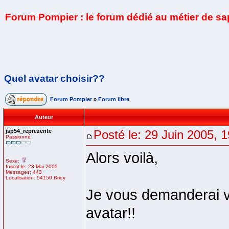
Forum Pompier : le forum dédié au métier de s
Quel avatar choisir??
Forum Pompier
»
Forum libre
Auteur
jsp54_reprezente
Posté le: 29 Juin 2005, 
Passionné
Alors voilà,
Sexe:
Inscrit le: 23 Mai 2005
Messages: 443
Localisation: 54150 Briey
Je vous demanderai vo
avatar!!