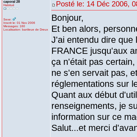
caporal 28
Posté le: 14 Déc 2006, 0
Habitué
Bonjour,
Sexe:
Inscrit le: 01 Nov 2006
Et ben alors, perso
Messages: 160
Localisation: banlieue de Dreux
J'ai entendu dire qu
FRANCE jusqu'aux ann
ça n'était pas certain
ne s'en servait pas, 
réglementations sur l
Quant aux début d'util
renseignements, je su
information sur ce mag
Salut...et merci d'av