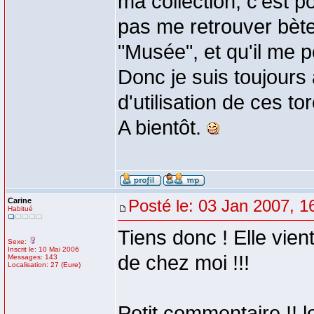
ma collection, c'est p
pas me retrouver bèt
"Musée", et qu'il me p
Donc je suis toujours 
d'utilisation de ces to
A bientôt.
Carine
Posté le: 03 Jan 2007, 1
Habitué
Tiens donc ! Elle vient
Sexe:
Inscrit le: 10 Mai 2006
de chez moi !!!
Messages: 143
Localisation: 27 (Eure)
Petit commentaire !! lo