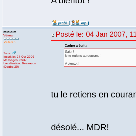
A bientot !
minioim
Posté le: 04 Jan 2007, 1
Vétéran
Carine a écrit:
Salut !
Sexe:
je te retiens au courant !
Inscrit le: 24 Oct 2006
Messages: 3537
Localisation: Besançon
A bientot !
(Doubs:25)
tu le retiens en coura
désolé... MDR!