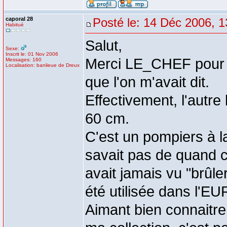
caporal 28
Posté le: 14 Déc 2006, 1
Habitué
Salut,
Sexe:
Inscrit le: 01 Nov 2006
Merci LE_CHEF pour 
Messages: 160
Localisation: banlieue de Dreux
que l'on m'avait dit.
Effectivement, l'autre
60 cm.
C'est un pompiers à la
savait pas de quand ce
avait jamais vu "brûl
été utilisée dans l'E
Aimant bien connaitre 