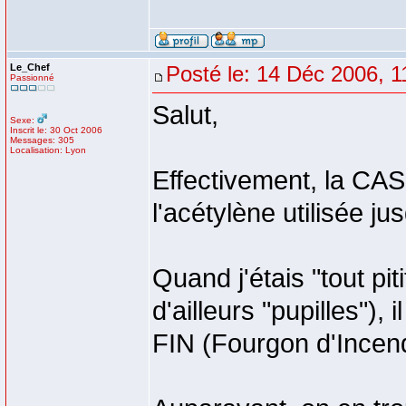
Le_Chef
Posté le: 14 Déc 2006, 1
Passionné
Salut,
Sexe:
Inscrit le: 30 Oct 2006
Messages: 305
Localisation: Lyon
Effectivement, la CAS
l'acétylène utilisée j
Quand j'étais "tout pit
d'ailleurs "pupilles"),
FIN (Fourgon d'Incen