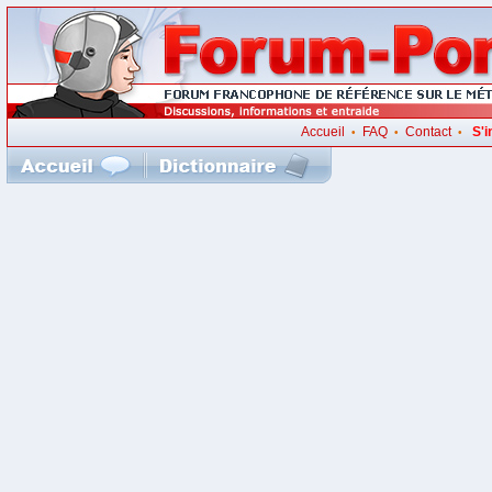
Accueil
FAQ
Contact
S'i
•
•
•