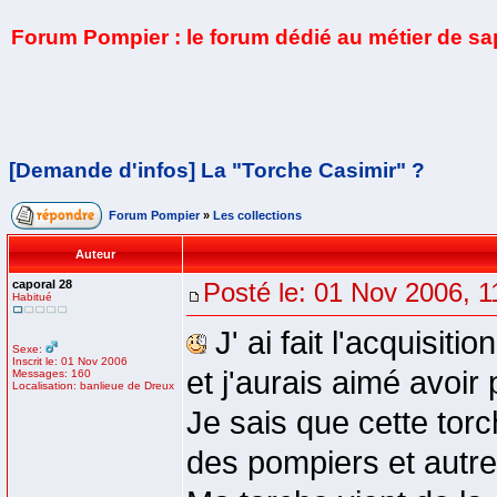
Forum Pompier : le forum dédié au métier de s
[Demande d'infos] La "Torche Casimir" ?
Forum Pompier
»
Les collections
Auteur
caporal 28
Posté le: 01 Nov 2006, 1
Habitué
J' ai fait l'acquis
Sexe:
Inscrit le: 01 Nov 2006
et j'aurais aimé avoir
Messages: 160
Localisation: banlieue de Dreux
Je sais que cette torc
des pompiers et autre