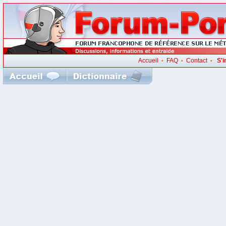
Accueil
FAQ
Contact
S'i
•
•
•