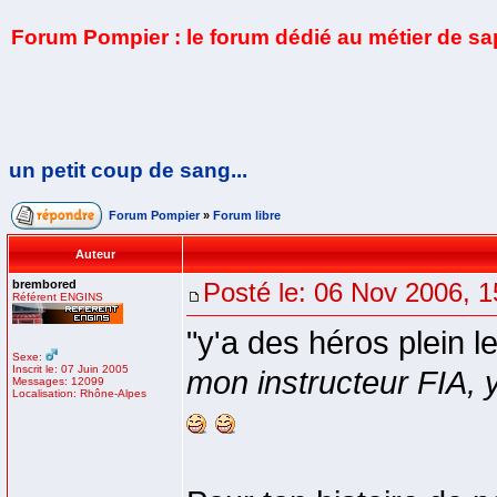
Forum Pompier : le forum dédié au métier de s
un petit coup de sang...
Forum Pompier
»
Forum libre
Auteur
brembored
Posté le: 06 Nov 2006, 1
Référent ENGINS
"y'a des héros plein l
Sexe:
Inscrit le: 07 Juin 2005
mon instructeur FIA, y
Messages: 12099
Localisation: Rhône-Alpes