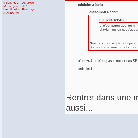
Inscrit le: 24 Oct 2006
minioim a écrit:
Messages: 3537
Localisation: Besançon
diabolik68 a écrit:
(Doubs:25)
minioim a écrit:
si c'est parce que, comme
d'avion, oui on est d'acco
Non c'est tout simplement parce q
Brembored résume très bien ce que
c'est vrai, ce n'est pas le métier des S
enfin bref
Rentrer dans une m
aussi...