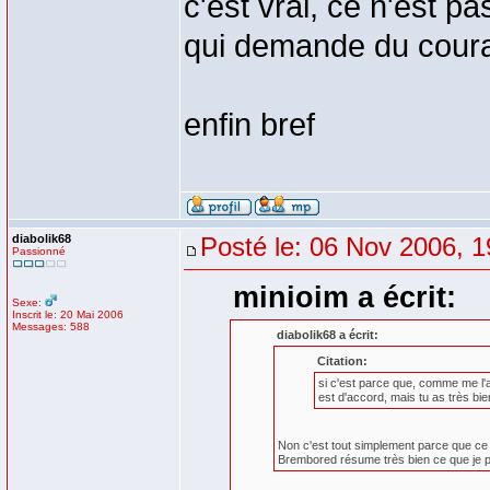
c'est vrai, ce n'est p
qui demande du coura
enfin bref
diabolik68
Posté le: 06 Nov 2006, 1
Passionné
minioim a écrit:
Sexe:
Inscrit le: 20 Mai 2006
Messages: 588
diabolik68 a écrit:
Citation:
si c'est parce que, comme me l'a
est d'accord, mais tu as très bi
Non c'est tout simplement parce que ce n'
Brembored résume très bien ce que je pens