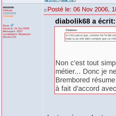
minioim
Posté le: 06 Nov 2006, 1
Vétéran
diabolik68 a écrit:
Sexe:
Inscrit le: 24 Oct 2006
Citation:
Messages: 3537
Localisation: Besançon
si c'est parce que, comme me l'a fait re
(Doubs:25)
mais tu as très bien compris que ce n'ét
Non c'est tout sim
métier... Donc je ne
Brembored résume t
à fait d'accord avec 