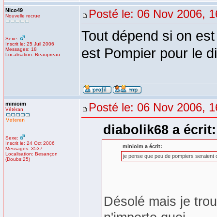
Nico49
Posté le: 06 Nov 2006, 1
Nouvelle recrue
Tout dépend si on est
Sexe:
Inscrit le: 25 Juil 2006
est Pompier pour le d
Messages: 18
Localisation: Beaupreau
minioim
Posté le: 06 Nov 2006, 1
Vétéran
diabolik68 a écrit:
Sexe:
Inscrit le: 24 Oct 2006
minioim a écrit:
Messages: 3537
Localisation: Besançon
je pense que peu de pompiers seraient c
(Doubs:25)
Désolé mais je trou