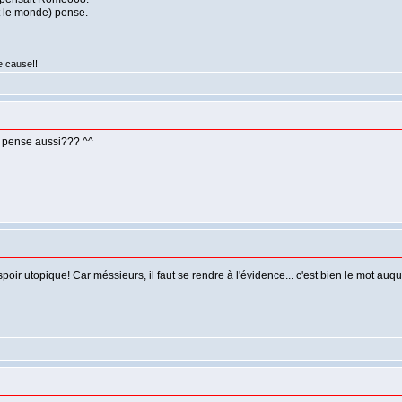
ut le monde) pense.
e cause!!
il pense aussi??? ^^
poir utopique! Car méssieurs, il faut se rendre à l'évidence... c'est bien le mot auqu