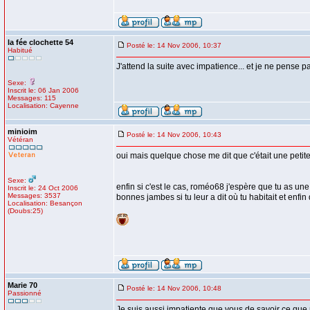
la fée clochette 54
Posté le: 14 Nov 2006, 10:37
Habitué
J'attend la suite avec impatience... et je ne pense pa
Sexe:
Inscrit le: 06 Jan 2006
Messages: 115
Localisation: Cayenne
minioim
Posté le: 14 Nov 2006, 10:43
Vétéran
oui mais quelque chose me dit que c'était une petit
Sexe:
enfin si c'est le cas, roméo68 j'espère que tu as u
Inscrit le: 24 Oct 2006
Messages: 3537
bonnes jambes si tu leur a dit où tu habitait et enfi
Localisation: Besançon
(Doubs:25)
Marie 70
Posté le: 14 Nov 2006, 10:48
Passionné
Je suis aussi impatiente que vous de savoir ce qu