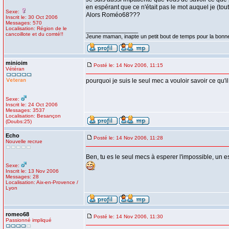
en espérant que ce n'était pas le mot auquel je (to
Sexe:
Alors Roméo68???
Inscrit le: 30 Oct 2006
Messages: 570
Localisation: Région de le
_________________
cancoillote et du comté!!
Jeune maman, inapte un petit bout de temps pour la bonn
minioim
Posté le: 14 Nov 2006, 11:15
Vétéran
pourquoi je suis le seul mec a vouloir savoir ce qu'
Sexe:
Inscrit le: 24 Oct 2006
Messages: 3537
Localisation: Besançon
(Doubs:25)
Echo
Posté le: 14 Nov 2006, 11:28
Nouvelle recrue
Ben, tu es le seul mecs à esperer l'impossible, un es
Sexe:
Inscrit le: 13 Nov 2006
Messages: 28
Localisation: Aix-en-Provence /
Lyon
romeo68
Posté le: 14 Nov 2006, 11:30
Passionné impliqué