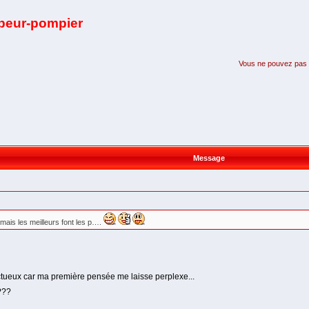
apeur-pompier
Vous ne pouvez pas pa
Message
mais les meilleurs font les p….
pectueux car ma première pensée me laisse perplexe...
???