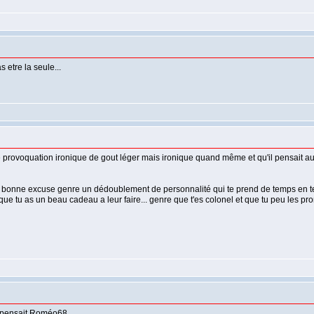
s etre la seule...
e provoquation ironique de gout léger mais ironique quand même et qu'il pensait au
ne bonne excuse genre un dédoublement de personnalité qui te prend de temps en te
n que tu as un beau cadeau a leur faire... genre que t'es colonel et que tu peu les pr
e pensait Roméo68.