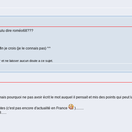
 voulu dire roméo68???
in je crois (je le connais pas) ^^
r et ne laisser aucun doute a ce sujet.
mais pourquoi ne pas avoir écrit le mot auquel il pensait et mis des points qui peut 
ntes (c'est pas encore d'actualité en France
).........
.....