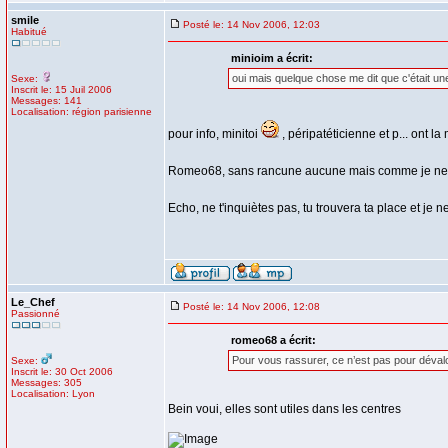
smile
Posté le: 14 Nov 2006, 12:03
Habitué
minioim a écrit:
oui mais quelque chose me dit que c'était une
Sexe:
Inscrit le: 15 Juil 2006
Messages: 141
Localisation: région parisienne
pour info, minitoi
, péripatéticienne et p... ont 
Romeo68, sans rancune aucune mais comme je ne su
Echo, ne t'inquiètes pas, tu trouvera ta place et je 
Le_Chef
Posté le: 14 Nov 2006, 12:08
Passionné
romeo68 a écrit:
Pour vous rassurer, ce n’est pas pour dévalo
Sexe:
Inscrit le: 30 Oct 2006
Messages: 305
Localisation: Lyon
Bein voui, elles sont utiles dans les centres