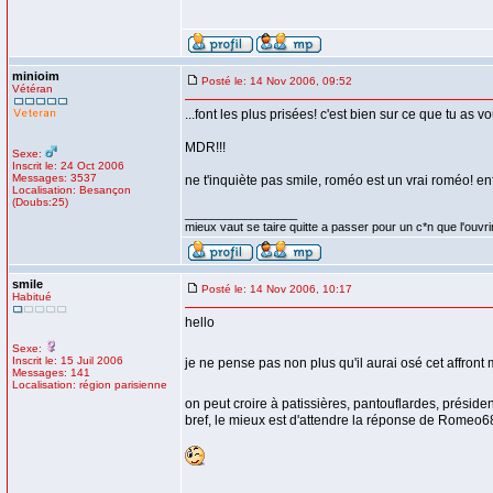
minioim
Posté le: 14 Nov 2006, 09:52
Vétéran
...font les plus prisées! c'est bien sur ce que tu as
MDR!!!
Sexe:
Inscrit le: 24 Oct 2006
Messages: 3537
ne t'inquiète pas smile, roméo est un vrai roméo! enf
Localisation: Besançon
(Doubs:25)
_________________
mieux vaut se taire quitte a passer pour un c*n que l'ouvri
smile
Posté le: 14 Nov 2006, 10:17
Habitué
hello
Sexe:
Inscrit le: 15 Juil 2006
je ne pense pas non plus qu'il aurai osé cet affront 
Messages: 141
Localisation: région parisienne
on peut croire à patissières, pantouflardes, préside
bref, le mieux est d'attendre la réponse de Romeo68.