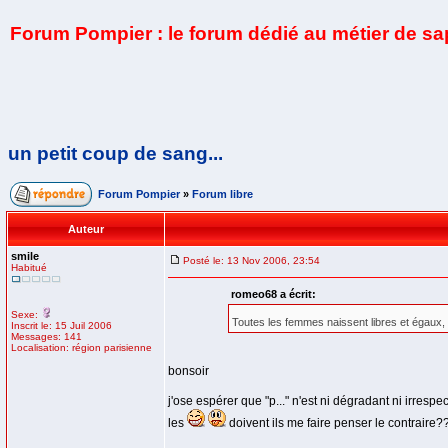
Forum Pompier : le forum dédié au métier de s
un petit coup de sang...
Forum Pompier
»
Forum libre
Auteur
smile
Posté le: 13 Nov 2006, 23:54
Habitué
romeo68 a écrit:
Sexe:
Toutes les femmes naissent libres et égaux, 
Inscrit le: 15 Juil 2006
Messages: 141
Localisation: région parisienne
bonsoir
j'ose espérer que "p..." n'est ni dégradant ni irres
les
doivent ils me faire penser le contraire?