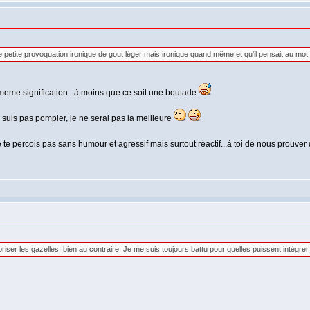
 petite provoquation ironique de gout léger mais ironique quand même et qu'il pensait au mot 
la meme signification...à moins que ce soit une boutade
is pas pompier, je ne serai pas la meilleure
ne te percois pas sans humour et agressif mais surtout réactif...à toi de nous prouve
riser les gazelles, bien au contraire. Je me suis toujours battu pour quelles puissent intégr