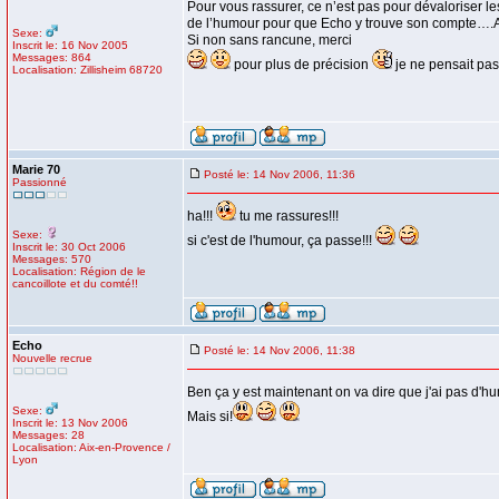
Pour vous rassurer, ce n’est pas pour dévaloriser le
de l’humour pour que Echo y trouve son compte….Alo
Sexe:
Si non sans rancune, merci
Inscrit le: 16 Nov 2005
Messages: 864
pour plus de précision
je ne pensait pas
Localisation: Zillisheim 68720
Marie 70
Posté le: 14 Nov 2006, 11:36
Passionné
ha!!!
tu me rassures!!!
Sexe:
si c'est de l'humour, ça passe!!!
Inscrit le: 30 Oct 2006
Messages: 570
Localisation: Région de le
cancoillote et du comté!!
Echo
Posté le: 14 Nov 2006, 11:38
Nouvelle recrue
Ben ça y est maintenant on va dire que j'ai pas d'hu
Sexe:
Mais si!
Inscrit le: 13 Nov 2006
Messages: 28
Localisation: Aix-en-Provence /
Lyon