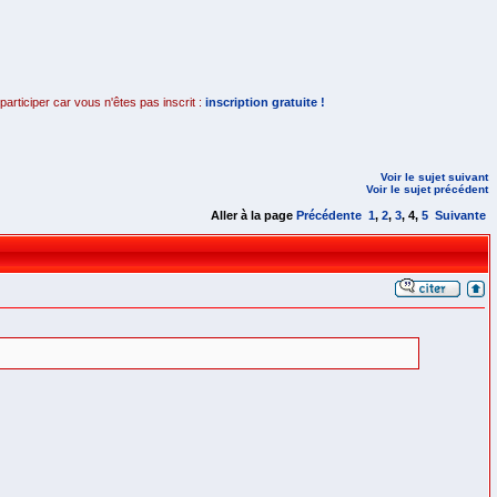
rticiper car vous n'êtes pas inscrit :
inscription gratuite !
Voir le sujet suivant
Voir le sujet précédent
Aller à la page
Précédente
1
,
2
,
3
,
4
,
5
Suivante