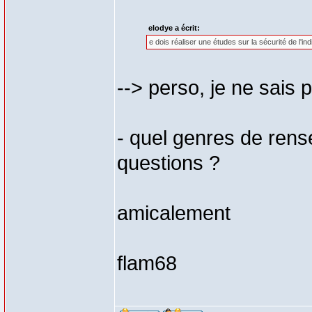
elodye a écrit:
e dois réaliser une études sur la sécurité de l'ind
--> perso, je ne sais 
- quel genres de rens
questions ?
amicalement
flam68