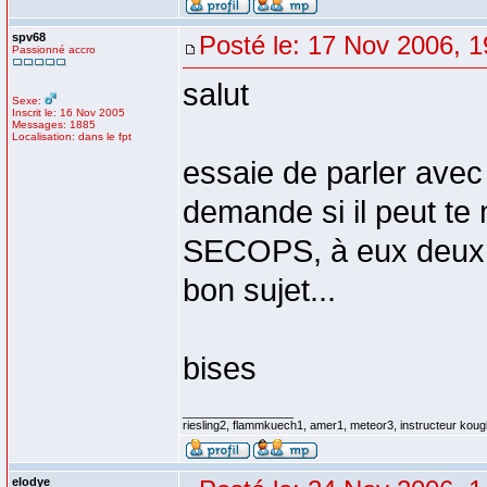
spv68
Posté le: 17 Nov 2006, 1
Passionné accro
salut
Sexe:
Inscrit le: 16 Nov 2005
Messages: 1885
Localisation: dans le fpt
essaie de parler avec
demande si il peut te 
SECOPS, à eux deux je
bon sujet...
bises
_________________
riesling2, flammkuech1, amer1, meteor3, instructeur koug
elodye