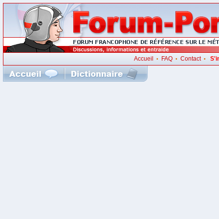
Accueil
FAQ
Contact
S'i
•
•
•