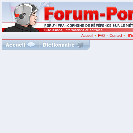
Accueil
FAQ
Contact
S'i
•
•
•