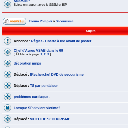
SSSM/ISP
Sujets en rapport avec le SSSM et ISP
Forum Pompier
»
Secourisme
Sujets
Annonce :
Règles / Charte à lire avant de poster
Chef d'Agres VSAB dans le 69
[
Aller à la page:
1
,
2
,
3
]
décoration mnps
Déplacé :
[Recherche] DVD de secourisme
Déplacé :
TS par pendaison
problèmes cardiaque -
Lorsque SP devient victime?
Déplacé :
VIDEO DE SECOURISME