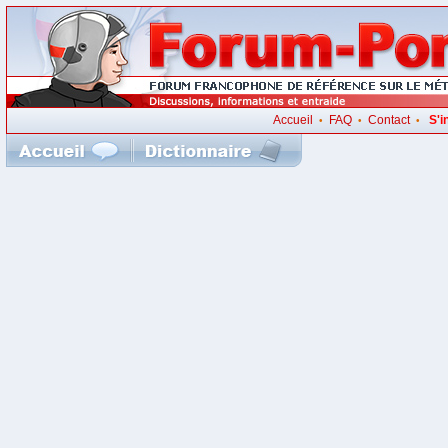
Accueil
FAQ
Contact
S'i
•
•
•