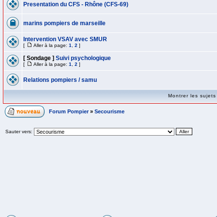
Presentation du CFS - Rhône (CFS-69)
marins pompiers de marseille
Intervention VSAV avec SMUR
[
Aller à la page:
1
,
2
]
[ Sondage ]
Suivi psychologique
[
Aller à la page:
1
,
2
]
Relations pompiers / samu
Montrer les sujet
Forum Pompier
»
Secourisme
Sauter vers: