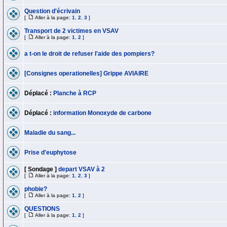
Question d'écrivain
[
Aller à la page:
1
,
2
,
3
]
Transport de 2 victimes en VSAV
[
Aller à la page:
1
,
2
]
a t-on le droit de refuser l'aide des pompiers?
[Consignes operationelles] Grippe AVIAIRE
Déplacé :
Planche à RCP
Déplacé :
information Monoxyde de carbone
Maladie du sang...
Prise d'euphytose
[ Sondage ]
depart VSAV à 2
[
Aller à la page:
1
,
2
,
3
]
phobie?
[
Aller à la page:
1
,
2
]
QUESTIONS
[
Aller à la page:
1
,
2
]