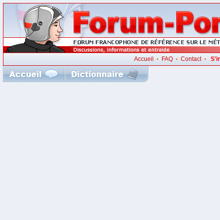
Accueil
FAQ
Contact
S'i
•
•
•