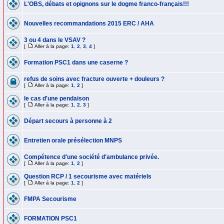
L'OBS, débats et opignons sur le dogme franco-français!!!
Nouvelles recommandations 2015 ERC / AHA
3 ou 4 dans le VSAV ?
[
Aller à la page:
1
,
2
,
3
,
4
]
Formation PSC1 dans une caserne ?
refus de soins avec fracture ouverte + douleurs ?
[
Aller à la page:
1
,
2
]
le cas d'une pendaison
[
Aller à la page:
1
,
2
,
3
]
Départ secours à personne à 2
Entretien orale présélection MNPS
Compétence d'une société d'ambulance privée.
[
Aller à la page:
1
,
2
]
Question RCP / 1 secourisme avec matériels
[
Aller à la page:
1
,
2
]
FMPA Secourisme
FORMATION PSC1