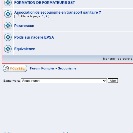
FORMATION DE FORMATEURS SST
Association de secourisme en transport sanitaire ?
[
Aller à la page:
1
,
2
]
Pararescue
Poids sur nacelle EPSA
Equivalence
Montrer les sujet
Forum Pompier
»
Secourisme
Sauter vers: