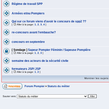
Régime de travail SPP
Armées et/ou Pompiers
Qui sur ce forum viens d'avoir le concours de spp2 ??
[
Aller à la page:
1
,
2
,
3
,
4
]
re-concours avant l'embauche?
concours en septembre
[ Sondage ]
Sapeur Pompier Féminin / Sapeuse Pompière
[
Aller à la page:
1
,
2
,
3
]
semaine des acteurs de la sécurité civile
formateurs JSP/ JSP
[
Aller à la page:
1
,
2
]
Montrer les sujet
Forum Pompier
»
Statuts du métier
Sauter vers: