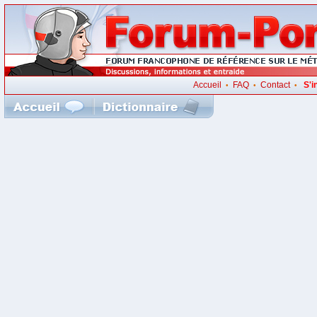
Accueil
FAQ
Contact
S'i
•
•
•