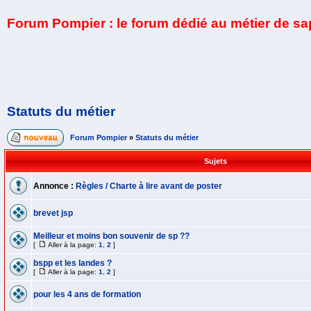
Forum Pompier : le forum dédié au métier de s
Statuts du métier
Forum Pompier
»
Statuts du métier
Sujets
Annonce :
Règles / Charte à lire avant de poster
brevet jsp
Meilleur et moins bon souvenir de sp ??
[
Aller à la page:
1
,
2
]
bspp et les landes ?
[
Aller à la page:
1
,
2
]
pour les 4 ans de formation