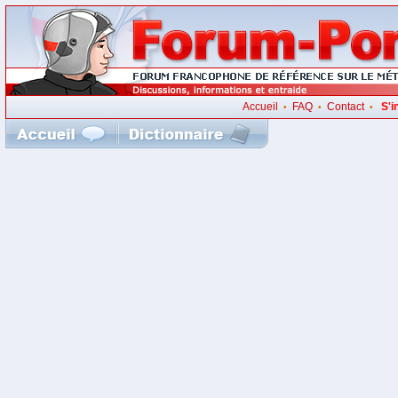
Accueil
FAQ
Contact
S'i
•
•
•