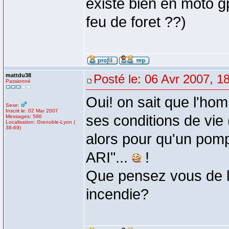
existe bien en moto g
feu de foret ??)
mattdu38
Posté le: 06 Avr 2007, 1
Passionné
Oui! on sait que l'ho
Sexe:
Inscrit le: 02 Mar 2007
ses conditions de vie 
Messages: 586
Localisation: Grenoble-Lyon (
38-69)
alors pour qu'un pom
ARI"...
!
Que pensez vous de l
incendie?