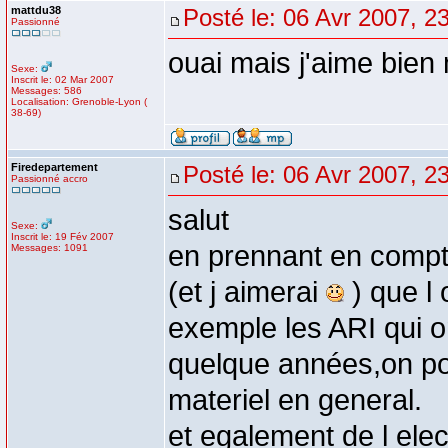
mattdu38
Posté le: 06 Avr 2007, 2
Passionné
ouai mais j'aime bien
Sexe:
Inscrit le: 02 Mar 2007
Messages: 586
Localisation: Grenoble-Lyon (
38-69)
Firedepartement
Posté le: 06 Avr 2007, 2
Passionné accro
salut
Sexe:
Inscrit le: 19 Fév 2007
en prennant en compte 
Messages: 1091
(et j aimerai
) que l 
exemple les ARI qui on
quelque années,on po
materiel en general.
et egalement de l ele