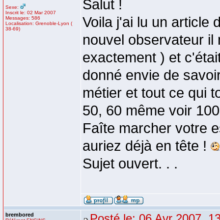
Salut !
Sexe:
Inscrit le: 02 Mar 2007
Voila j'ai lu un artic
Messages: 586
Localisation: Grenoble-Lyon (
38-69)
nouvel observateur il 
exactement ) et c'étai
donné envie de savoi
métier et tout ce qui
50, 60 même voir 100 
Faîte marcher votre e
auriez déjà en tête !
Sujet ouvert. . .
brembored
Posté le: 06 Avr 2007, 1