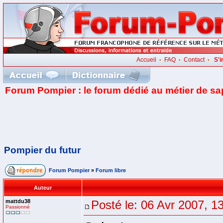
Accueil
FAQ
Contact
S'i
•
•
•
Forum Pompier : le forum dédié au métier de s
Pompier du futur
Forum Pompier
»
Forum libre
Auteur
mattdu38
Posté le: 06 Avr 2007, 1
Passionné