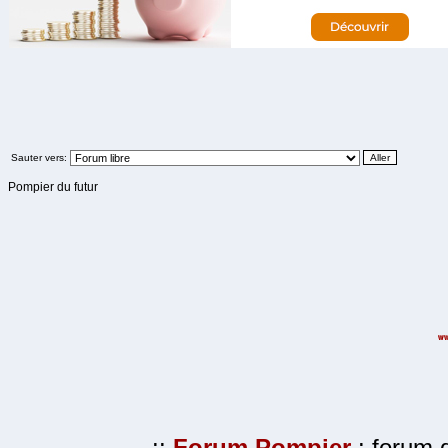
Sauter vers:
Pompier du futur
.::
Forum Pompier
: forum d