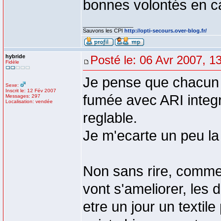
bonnes volontés en c
_________________
Sauvons les CPI
http://opti-secours.over-blog.fr/
hybride
Posté le: 06 Avr 2007, 1
Fidèle
Je pense que chacun 
Sexe:
Inscrit le: 12 Fév 2007
fumée avec ARI integr
Messages: 297
Localisation: vendée
reglable.
Je m'ecarte un peu l
Non sans rire, comme
vont s'ameliorer, les d
etre un jour un textile