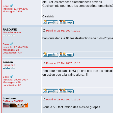
etc...) et les carences d'ambulances privées.
Ceci compte pour tous les centres départementalisés,
Sexe:
Inscrit le: 11 Fév 2007
Messages: 2358
_________________
Carabinix
RAZOUNE
Posté le: 23 Mai 2007, 12:19
Nouvelle recrue
bonjours,dans le 01 les destructions de nids d'hymé
Sexe:
Inscrit le: 17 Mai 2007
Messages: 25
Localisation: AIN
zonzon
Posté le: 23 Mai 2007, 15:10
Passionné
Ben pour moi dans le 63, j'e croi pas que les nids d
on est un peu a la traine alors... !!!
Sexe:
Inscrit le: 25 Avr 2007
Messages: 499
Localisation: 63
brembored
Posté le: 23 Mai 2007, 16:22
Référent ENGINS
Pour le 50, facturation des nids de guêpes