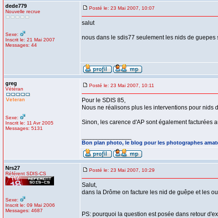
dede779
Posté le: 23 Mai 2007, 10:07
Nouvelle recrue
salut
Sexe:
nous dans le sdis77 seulement les nids de guepes 
Inscrit le: 21 Mai 2007
Messages: 44
greg
Posté le: 23 Mai 2007, 10:11
Vétéran
Pour le SDIS 85,
Nous ne réalisons plus les interventions pour nids d
Sexe:
Sinon, les carence d'AP sont également facturées
Inscrit le: 11 Avr 2005
Messages: 5131
_________________
Bon plan photo, le blog pour les photographes amat
Nrs27
Posté le: 23 Mai 2007, 10:29
Référent SDIS-CS
Salut,
dans la Drôme on facture les nid de guêpe et les ou
Sexe:
Inscrit le: 09 Mai 2006
Messages: 4687
PS: pourquoi la question est posée dans retour d'e