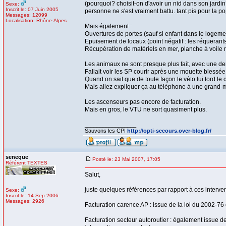
(pourquoi? choisit-on d'avoir un nid dans son jardi
Sexe:
Inscrit le: 07 Juin 2005
personne ne s'est vraiment battu. tant pis pour la pop
Messages: 12099
Localisation: Rhône-Alpes
Mais également :
Ouvertures de portes (sauf si enfant dans le logeme
Epuisement de locaux (point négatif : les réquerants,
Récupération de matériels en mer, planche à voile
Les animaux ne sont presque plus fait, avec une d
Fallait voir les SP courir après une mouette blessée, 
Quand on sait que de toute façon le véto lui tord le
Mais allez expliquer ça au téléphone à une grand-mè
Les ascenseurs pas encore de facturation.
Mais en gros, le VTU ne sort quasiment plus.
_________________
Sauvons les CPI
http://opti-secours.over-blog.fr/
seneque
Posté le: 23 Mai 2007, 17:05
Référent TEXTES
Salut,
juste quelques références par rapport à ces interven
Sexe:
Inscrit le: 14 Sep 2006
Messages: 2926
Facturation carence AP : issue de la loi du 2002-76
Facturation secteur autoroutier : également issue de