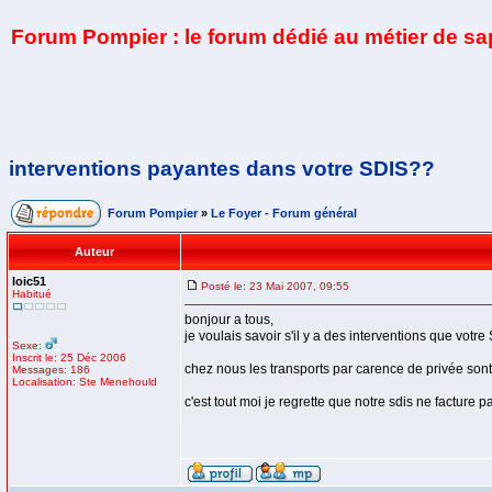
Forum Pompier : le forum dédié au métier de s
interventions payantes dans votre SDIS??
Forum Pompier
»
Le Foyer - Forum général
Auteur
loic51
Posté le: 23 Mai 2007, 09:55
Habitué
bonjour a tous,
je voulais savoir s'il y a des interventions que votre
Sexe:
Inscrit le: 25 Déc 2006
chez nous les transports par carence de privée sont 
Messages: 186
Localisation: Ste Menehould
c'est tout moi je regrette que notre sdis ne facture