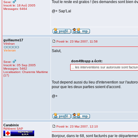
Tout le reste est gratos ! (les demandes sont bien év
Sexe:
Inscrit le: 18 Aoû 2005
Messages: 6464
@+ Sap'Lal
guillaume17
Posté le: 23 Mai 2007, 11:58
Vétéran
Salut,
dom49bspp a écrit:
Sexe:
Inscrit le: 05 Sep 2005
... les interventions sur autoroute sont factu
Messages: 5462
Localisation: Charente Maritime
(17)
Tout depend aussi du lieu d'intervention sur l'autor
pour que les deux parties soient d'accord.
@+
Carabinix
Posté le: 23 Mai 2007, 12:10
Référent SAP
Bonjour, dans le 68, sont facturés par le départem