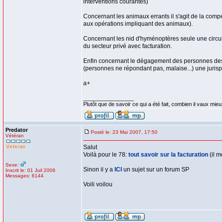
interventions courantes)
Concernant les animaux errants il s'agit de la com
aux opérations impliquant des animaux).
Concernant les nid d'hyménoptères seule une circul
du secteur privé avec facturation.
Enfin concernant le dégagement des personnes des c
(personnes ne répondant pas, malaise...) une jurisp
a+
_________________
Plutôt que de savoir ce qui a été fait, combien il vaux mieux
Predator
Posté le: 23 Mai 2007, 17:50
Vétéran
Salut
Voilà pour le 78:
tout savoir sur la facturation
(il m
Sexe:
Sinon il y a
ICI
un sujet sur un forum SP
Inscrit le: 01 Juil 2006
Messages: 6144
Voili voilou