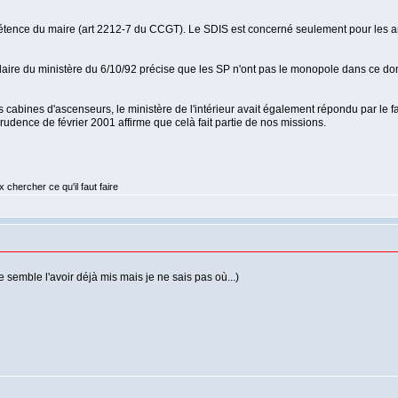
pétence du maire (art 2212-7 du CCGT). Le SDIS est concerné seulement pour les a
aire du ministère du 6/10/92 précise que les SP n'ont pas le monopole dans ce do
abines d'ascenseurs, le ministère de l'intérieur avait également répondu par le fa
rudence de février 2001 affirme que celà fait partie de nos missions.
 chercher ce qu'il faut faire
e semble l'avoir déjà mis mais je ne sais pas où...)