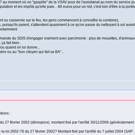
n? au moment où on "gaspille" de la VSAV pour de l'assistanat au nom du service publ
ulation et les impôts qu'elle paie... 80 euros pour un nid, c'est loin d'être à la porté
nt ou casserole sur le feu, les gens commencent à connaître la combine),
 puisqu'ils paient, s'attendent quasiment à ce qu'on passe du nettoyant à sol avant d
 notamment
emande du SDIS d'engager vraiment avec parcimonie : plus de mouettes, d'animaux 
ça fait bien.
 cou quand on lui donne...
re ou au "bon citoyen qui fait sa BA"...
tions :
 du 27 février 2002 (démoprox). montant fixé par l'arrêté 30/11/2006 (généralement
 la loi 2002-76 du 27 février 2002? Montant fixé par l'arrêté du 7 juillet 2004 (SAP