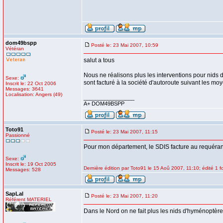
dom49bspp
Posté le: 23 Mai 2007, 10:59
Vétéran
salut a tous
Nous ne réalisons plus les interventions pour nids 
Sexe:
sont facturé à la société d'autoroute suivant les mo
Inscrit le: 22 Oct 2006
Messages: 3641
Localisation: Angers (49)
_________________
A+ DOM49BSPP
Toto91
Posté le: 23 Mai 2007, 11:15
Passionné
Pour mon département, le SDIS facture au requéra
Sexe:
Inscrit le: 19 Oct 2005
Dernière édition par Toto91 le 15 Aoû 2007, 11:10; édité 1 fo
Messages: 528
SapLal
Posté le: 23 Mai 2007, 11:20
Référent MATERIEL
Dans le Nord on ne fait plus les nids d'hyménoptèr