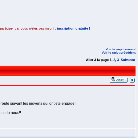
rticiper car vous n'êtes pas inscrit :
inscription gratuite !
Voir le sujet suivant
Voir le sujet précédent
Aller à la page
1
,
2
,
3
Suivante
toroute suivant les moyens qui ont été engagé!
ent de nous!!