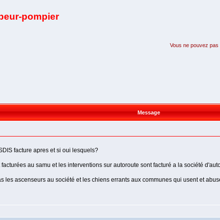
apeur-pompier
Vous ne pouvez pas pa
Message
 SDIS facture apres et si oui lesquels?
facturées au samu et les interventions sur autoroute sont facturé a la société d'au
 pas les ascenseurs au société et les chiens errants aux communes qui usent et abus