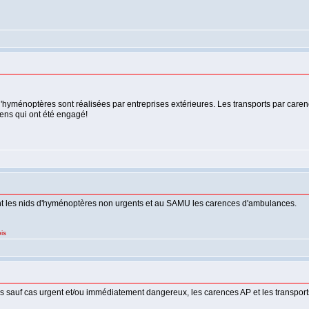
d'hyménoptères sont réalisées par entreprises extérieures. Les transports par care
yens qui ont été engagé!
nt les nids d'hyménoptères non urgents et au SAMU les carences d'ambulances.
is
es sauf cas urgent et/ou immédiatement dangereux, les carences AP et les transpor