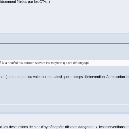
idemment filtrées par les CTA...)
ré à la société d'autoroute suivant les moyens qui ont été engagé!
oute (aire de repos ou voie roulante ainsi que le temps d'intervention. Apres selon l
ent, les destructions de nids d'hyménoptèrs dits non dangeureux, les interventions