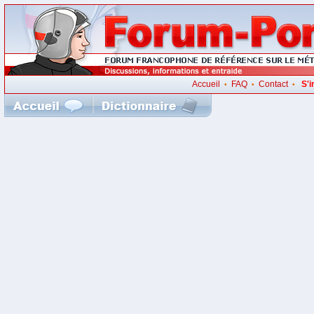
Accueil
FAQ
Contact
S'i
•
•
•