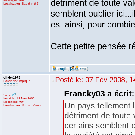
détriment de toute vale
Messages: 669
Localisation: Bas-rhin (67)
semblent oublier ici...
est ainsi, pour combi
Cette petite pensée 
olivier1973
Posté le: 07 Fév 2008, 1
Passionné impliqué
Francky03 a écrit:
Sexe:
Inscrit le: 18 Nov 2006
Messages: 904
Un pays tellement l
Localisation: Côtes d'Armor
détriment de toute v
certains semblent ou