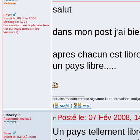
salut
Sexe:
Inscrit le: 06 Juin 2006
Messages: 4774
Localisation: sur la planète terre
( et sur mars pendant les
dans mon post j'ai bi
vacances)
apres chacun est libre
un pays libre.....
_________________
certains mettent comme signature leurs formations, moi je 
Francky03
Posté le: 07 Fév 2008, 1
Passionné impliqué
Un pays tellement libr
Sexe:
Inscrit le: 03 Aoû 2006