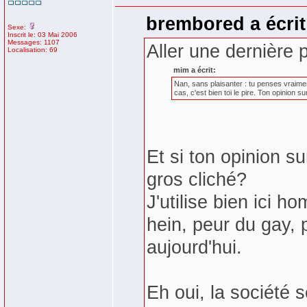
brembored a écrit
Sexe:
Inscrit le: 03 Mai 2006
Messages: 1107
Aller une dernière p
Localisation: 69
mim a écrit:
Nan, sans plaisanter : tu penses vraime
cas, c'est bien toi le pire. Ton opinion 
Et si ton opinion s
gros cliché?
J'utilise bien ici
hein, peur du gay, 
aujourd'hui.
Eh oui, la société s