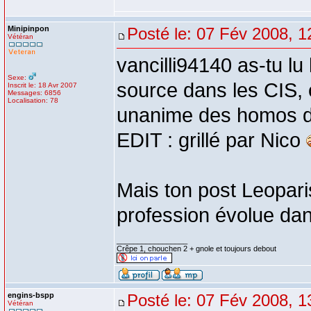
Minipinpon
Posté le: 07 Fév 2008, 1
Vétéran
vancilli94140 as-tu lu
Sexe:
source dans les CIS, o
Inscrit le: 18 Avr 2007
Messages: 6856
Localisation: 78
unanime des homos d
EDIT : grillé par Nico
Mais ton post Leopari
profession évolue dan
_________________
Crêpe 1, chouchen 2 + gnole et toujours debout
engins-bspp
Posté le: 07 Fév 2008, 1
Vétéran