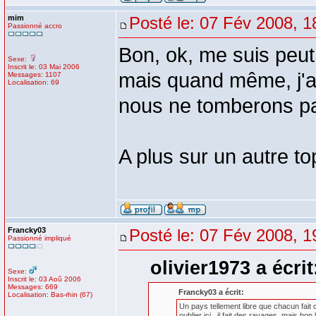
mim
Posté le: 07 Fév 2008, 1
Passionné accro
Bon, ok, me suis peut
Sexe:
Inscrit le: 03 Mai 2006
mais quand même, j'ava
Messages: 1107
Localisation: 69
nous ne tomberons pas
A plus sur un autre top
Francky03
Posté le: 07 Fév 2008, 1
Passionné impliqué
olivier1973 a écrit
Sexe:
Inscrit le: 03 Aoû 2006
Messages: 669
Francky03 a écrit:
Localisation: Bas-rhin (67)
Un pays tellement libre que chacun fait c
oublier ici...il fait des ravages, mais b