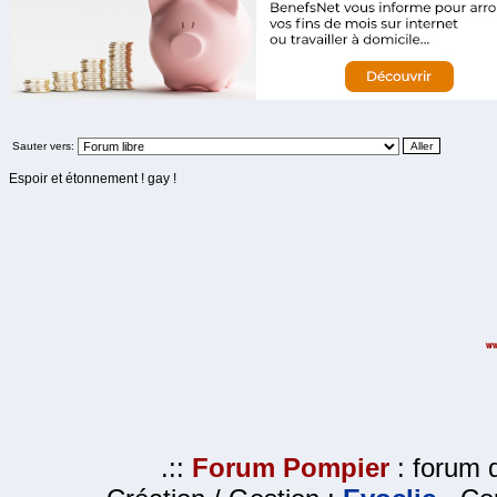
Sauter vers:
Espoir et étonnement ! gay !
.::
Forum Pompier
: forum d